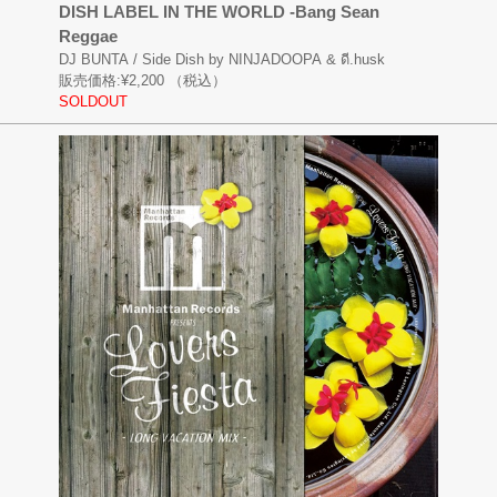
DISH LABEL IN THE WORLD -Bang Sean
Reggae
DJ BUNTA / Side Dish by NINJADOOPA & ดี.husk
販売価格:
¥2,200
（税込）
SOLDOUT