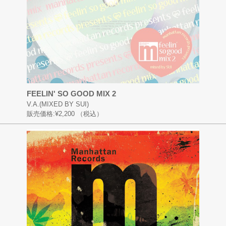
FEELIN' SO GOOD MIX 2
V.A.(MIXED BY SUI)
販売価格:
¥2,200
（税込）