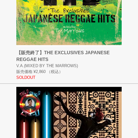
【販売終了】THE EXCLUSIVES JAPANESE
REGGAE HITS
V.A.(MIXED BY THE MARROWS)
販売価格:
¥2,860
（税込）
SOLDOUT