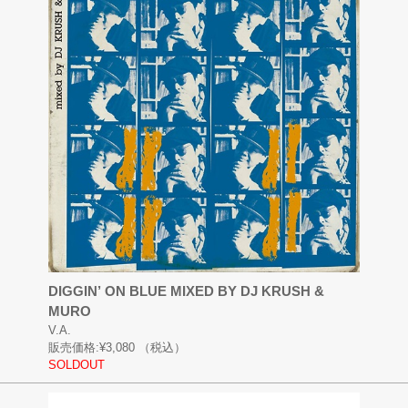
DIGGIN’ ON BLUE MIXED BY DJ KRUSH &
MURO
V.A.
販売価格:
¥3,080
（税込）
SOLDOUT