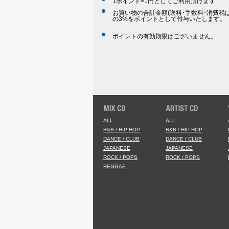
1ポイント=1円としてご利用頂けます
お買い物の合計金額(送料･手数料･消費税は
の3%をポイントとして付与いたします。
ポイントの有効期限はございません。
ALL
ALL
R&B / HIP HOP
R&B / HIP HOP
DANCE / CLUB
DANCE / CLUB
JAPANESE
JAPANESE
ROCK / POPS
ROCK / POPS
REGGAE