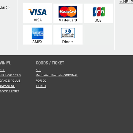
≫HEL
除く)
ALL
ALL
HIP HOP / R&B
Manhattan Records ORIGINAL
DANCE / CLUB
FOR DJ
JAPANESE
TICKET
ROCK / POPS