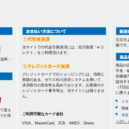
注文日
能です
当サイトでの代金引換決済には、佐川急便「e-コ
レクト」をご利用頂けます。
、送料・
商品の
不良・
クレジットカードでのショッピングには、信頼と
到着後
実績のある、ゼウス社の決済システムを用いて、
該当す
決済取引の安全性を高めております。お客様のク
（7日
レジットカード番号等は、当サイトには残りませ
に限り
ん。
トラ
間違
して使え
ご利用可能なカード会社
注文
うか決
≫詳し
VISA、MasterCard、JCB、AMEX、Diners