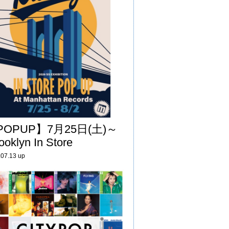
POPUP】7月25日(土)～
ooklyn In Store
.07.13 up