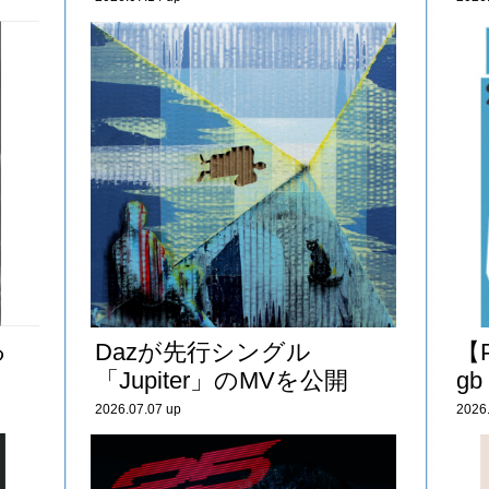
る
Dazが先行シングル
【
「Jupiter」のMVを公開
gb
2026.07.07 up
2026