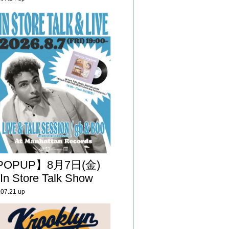
POPUP】8月7日(金)
 In Store Talk Show
.07.21 up