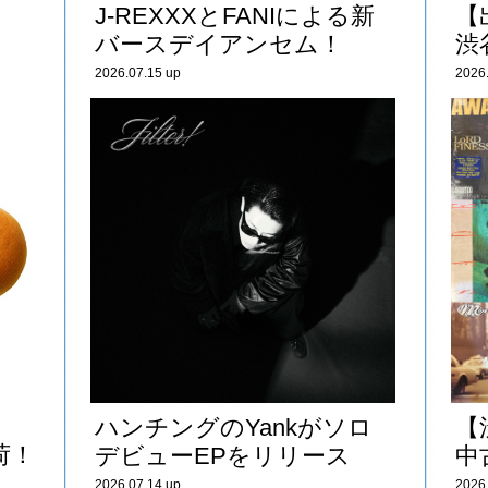
J-REXXXとFANIによる新
【
バースデイアンセム！
渋谷
2026.07.15 up
2026
ハンチングのYankがソロ
【
荷！
デビューEPをリリース
中古
2026.07.14 up
2026