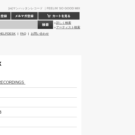
[m]マンハッタンレコード ｜FEELIN' SO GOOD MIX
詳しく検索
アーティスト検索
HELPDESK
|
FAQ
|
お問い合わせ
X
RECORDINGS
&B