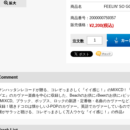
商品名
FEELIN' SO 
商品番号：
2000000759357
販売価格：
¥2,200(税込)
注文数
Comment
マンハッタンレコードが贈る、コレぞっまさしく『イイ感じ！』のMIXCD！
ゲエ』のカヴァー楽曲を中心に収録した、Beachのお供に♪Beerのお供に♪
↑MIXCD。ブラック、ポップス、ロックの新譜・定番物・名曲のカヴァーな
収録！聴きドコロは懐かしいJ-POPのカヴァー。英語でカヴァーしているの
層がサラッと聴ける、コレぞっまさしく万人ウケな『イイ感じ！』の作品♪
rack List