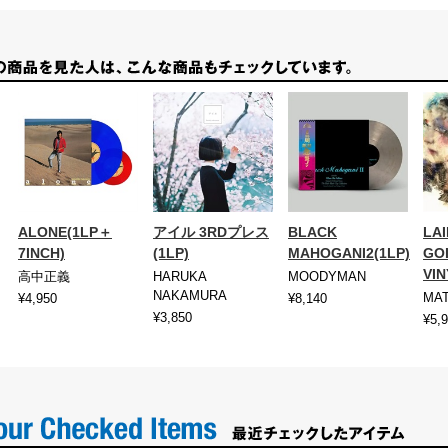
ALONE(1LP＋
アイル 3RDプレス
BLACK
LA
7INCH)
(1LP)
MAHOGANI2(1LP)
GO
VIN
高中正義
HARUKA
MOODYMAN
NAKAMURA
MA
¥4,950
¥8,140
¥3,850
¥5,