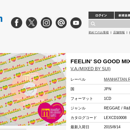
初めてのお客様
|
店舗情報
|
FEELIN' SO GOOD MI
V.A.(MIXED BY SUI)
レーベル
MANHATTAN 
国
JPN
フォーマット
1CD
ジャンル
REGGAE / R
カタログコード
LEXCD10008
最新入荷日
2015/8/14