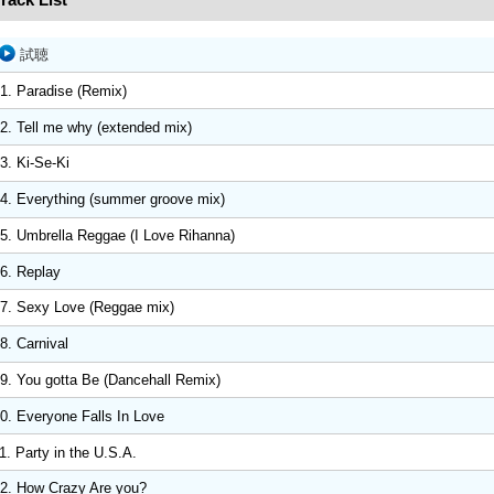
試聴
1. Paradise (Remix)
2. Tell me why (extended mix)
3. Ki-Se-Ki
4. Everything (summer groove mix)
5. Umbrella Reggae (I Love Rihanna)
6. Replay
7. Sexy Love (Reggae mix)
8. Carnival
9. You gotta Be (Dancehall Remix)
0. Everyone Falls In Love
1. Party in the U.S.A.
2. How Crazy Are you?