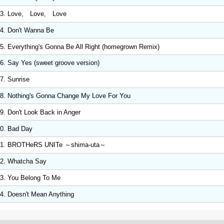
3. Love, Love, Love
4. Don't Wanna Be
5. Everything's Gonna Be All Right (homegrown Remix)
6. Say Yes (sweet groove version)
7. Sunrise
8. Nothing's Gonna Change My Love For You
9. Don't Look Back in Anger
0. Bad Day
21. BROTHeRS UNITe ～shima-uta～
2. Whatcha Say
3. You Belong To Me
4. Doesn't Mean Anything