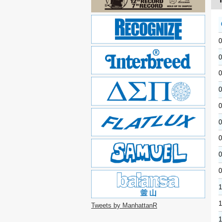
0
0
0
0
0
0
0
0
0
1
1
Tweets by ManhattanR
1