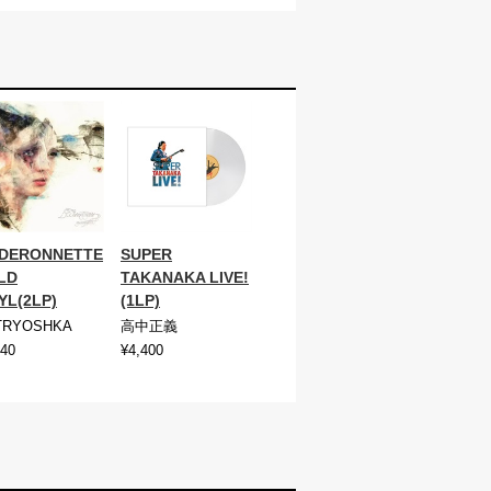
IDERONNETTE
SUPER
LD
TAKANAKA LIVE!
YL(2LP)
(1LP)
TRYOSHKA
高中正義
940
¥4,400