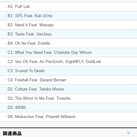
A5: Puff Lah
B1: 10% Feat. Kali Uchis
B2: Need It Feat. Masego
B3: Taste Feat. VanJess
B4: Oh No Feat. Estelle
C1: What You Need Feat. Charlotte Day Wilson
C2: Vex Oh Feat. Ari PenSmith, Eight9FLY, GoldLink
C3: Scared To Death
C4: Freefall Feat. Durand Bernarr
D1: Culture Feat. Teedra Moses
D2: The Worst In Me Feat. Tinashe
D3: 44095
D4: Midsection Feat. Pharrell Williams