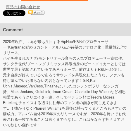
商品のお問い合わせ
Comment
2020年現在、世界が最も注目するHipHop/R&Bのプロデューサ
ー"Kaytranada"のセカンド・アルバムが待望のアナログ化！重量盤2LPで
リリース。
ハイチ生まれカナダ/モントリオール育ちの人気プロデューサー意欲作。
サンクラ世代/ブートレグリミックス界隈出身のビートメイカーとしては
世界で最も認知されているであろうホープ。前作よりもR&Bへ傾倒し、
元来自身が好んでいるであろうサウンドを具現化したような、ファンも
待ち望んでいた堪らない内容となっています！SiR,Kali
Uchis,Masego,VanJess,Tinasheといったコンテンポラリーなシンガー
勢、Mick Jenkins, GoldLink, Iman Omari, Charlotte Day Wilsonなど相思
相愛であろうクリエイター達、そしてベテラン枠にTeedra Moses,
Estelleをチョイスする辺りに往年のファン達の頷きが聞こえてきま
す…！抜かりなくPharrell Williamsを最後に持ってくるところもさすがの
構成力。アルバム自体2019年末のリリースですが、2020年を跨いでも代
表される一枚であることは言うまでもなし。これはかならず押さえてお
いて欲しい傑作です！