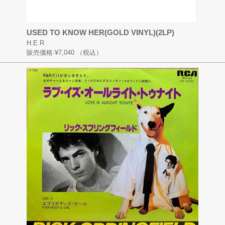
USED TO KNOW HER(GOLD VINYL)(2LP)
H.E.R
販売価格:
¥7,040
（税込）