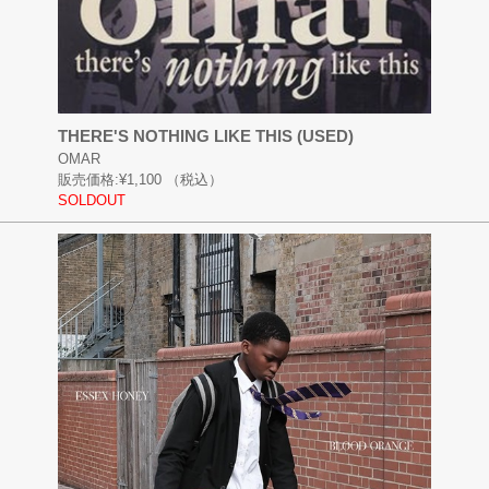
THERE'S NOTHING LIKE THIS (USED)
OMAR
販売価格:
¥1,100
（税込）
SOLDOUT