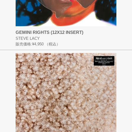
GEMINI RIGHTS (12X12 INSERT)
STEVE LACY
販売価格:
¥4,950
（税込）