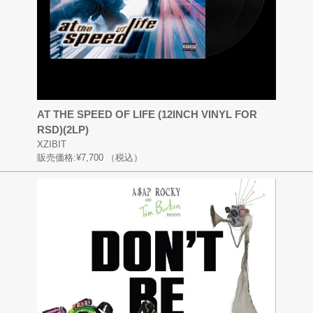
AT THE SPEED OF LIFE (12INCH VINYL FOR
RSD)(2LP)
XZIBIT
販売価格:
¥7,700
（税込）