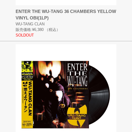
ENTER THE WU-TANG 36 CHAMBERS YELLOW
VINYL OBI(1LP)
WU-TANG CLAN
販売価格:
¥6,380
（税込）
SOLDOUT