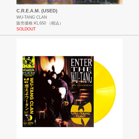
C.R.E.A.M. (USED)
WU-TANG CLAN
販売価格:
¥1,650
（税込）
SOLDOUT