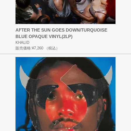
AFTER THE SUN GOES DOWN/TURQUOISE
BLUE OPAQUE VINYL(2LP)
KHALID
販売価格:
¥7,260
（税込）