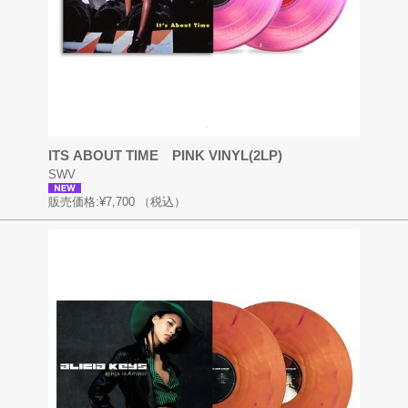
ITS ABOUT TIME PINK VINYL(2LP)
SWV
販売価格:
¥7,700
（税込）