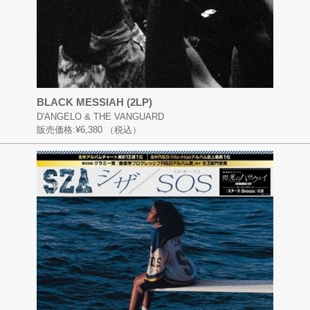
BLACK MESSIAH (2LP)
D'ANGELO & THE VANGUARD
販売価格:
¥6,380
（税込）