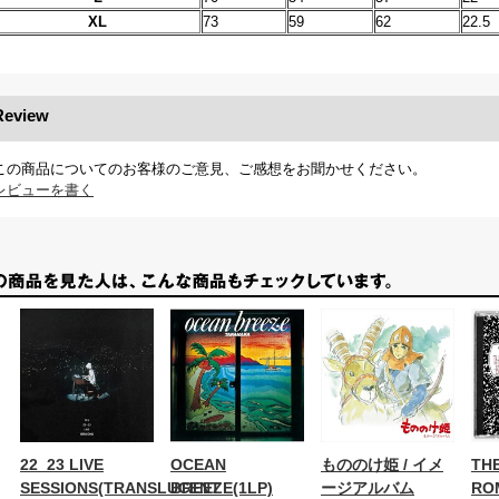
XL
73
59
62
22.5
Review
この商品についてのお客様のご意見、ご感想をお聞かせください。
レビューを書く
22_23 LIVE
OCEAN
もののけ姫 / イメ
TH
SESSIONS(TRANSLUCENT
BREEZE(1LP)
ージアルバム
RO