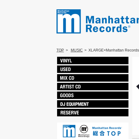
TOP
>
MUSIC
>
XLARGE×Manhattan Records 