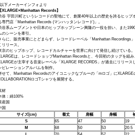
↓以下メーカーインフォより
【XLARGE×Manhattan Records】
渋谷 宇田川町というレコードの聖地にて、創業40年以上の歴史を誇るヒップ
る専門店「Manhattan Records (マンハッタンレコード)」。
渋谷系ムーブメントや日本のヒップホップシーン興隆の一役を担い、また1990
ムのシーンを牽引。
さらに、販売事業にとどまらず、レコードレーベル「Manhattan Recordi
くリリース。
東京のヒップホップ、レコードカルチャーを世界に向けて発信し続けている。
XLARGEは、レコードショップManhattan Recordsと、今回初のタッ
XLARGEが主宰する音楽レーベル「XLARGE RECORDS」が過去にリリ
ンピレーションアルバムを制作。
併せて、Manhattan Recordsのアイコニックなブルーの「mロゴ」にXLAR
COLLABORATIONロゴTシャツを展開する。
素材
本体：綿100%
原産国
中国
サイズ(cm)
着丈
肩幅
身幅
S
65
47
50
19
M
68
50
53
20.5
L
70
54
57
22