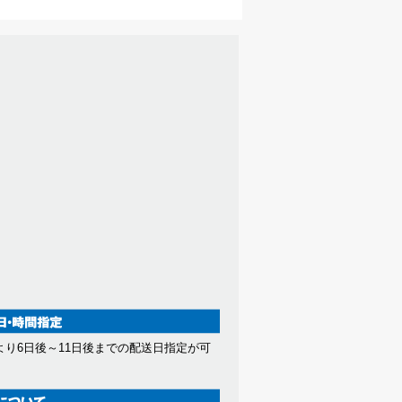
より6日後～11日後までの配送日指定が可
。