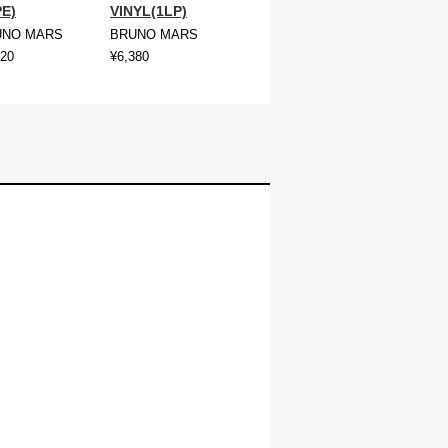
E)
VINYL(1LP)
UNO MARS
BRUNO MARS
620
¥6,380