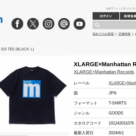
[m]マンハッタンレコード ｜
初めてのお客様
|
店舗情報
|
S/S TEE (BLACK: L)
XLARGE×Manhattan Re
XLARGE×Manhattan Records
レーベル
XLARGE×Manha
国
JPN
フォーマット
T-SHIRTS
ジャンル
GOODS
カタログコード
101242011076
最新入荷日
2024/6/1