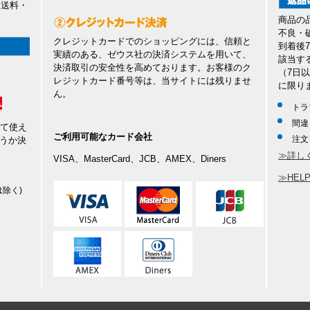
、送料・
商品の
不良・
クレジットカードでのショッピングには、信頼と
到着後
実績のある、ゼウス社の決済システムを用いて、
該当す
決済取引の安全性を高めております。お客様のク
（7日
レジットカード番号等は、当サイトには残りませ
に限り
ん。
トラ
間違
して使え
ご利用可能なカード会社
注文
うか決
≫詳し
VISA、MasterCard、JCB、AMEX、Diners
≫HEL
除く)