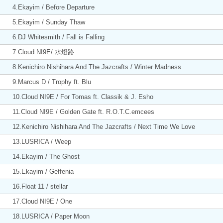
4.Ekayim / Before Departure
5.Ekayim / Sunday Thaw
6.DJ Whitesmith / Fall is Falling
7.Cloud NI9E/ 水燈路
8.Kenichiro Nishihara And The Jazcrafts / Winter Madness
9.Marcus D / Trophy ft. Blu
10.Cloud NI9E / For Tomas ft. Classik & J. Esho
11.Cloud NI9E / Golden Gate ft. R.O.T.C.emcees
12.Kenichiro Nishihara And The Jazcrafts / Next Time We Love
13.LUSRICA / Weep
14.Ekayim / The Ghost
15.Ekayim / Geffenia
16.Float 11 / stellar
17.Cloud NI9E / One
18.LUSRICA / Paper Moon