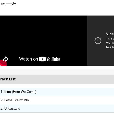
inyl------B+
rack List
1: Intro (Here We Come)
2: Letha Brainz Blo
3: Undastand