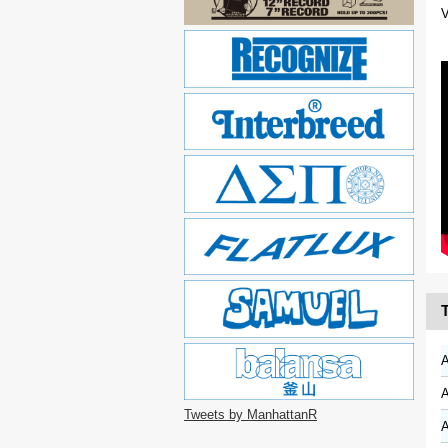
V
T
A
A
Tweets by ManhattanR
A