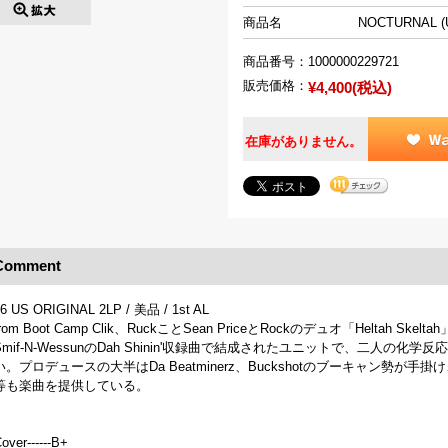
商品名
NOCTURNAL 
商品番号：
1000000229721
販売価格：
¥4,400(税込)
在庫がありません。
Comment
6 US ORIGINAL 2LP / 美品 / 1st AL
from Boot Camp Clik、RuckことSean PriceとRockのデュオ「Heltah Ske
Smif-N-WessunのDah Shinin'収録曲で結成されたユニットで、二人
い。プロデュースの大半はDa Beatminerz、Buckshotのブーキャン勢が手掛け、E-Swift(
等も楽曲を提供している。
over------B+