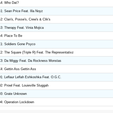
4: Who Dat?
1: Sean Price Feat. Illa Noyz
2: Clan's, Posse's, Crew's & Clik's
3: Therapy Feat. Vinia Mojica
4: Place To Be
1: Soldiers Gone Psyco
2: The Square (Triple R) Feat. The Representativz
3: Da Wiggy Feat. Da Rockness Monstas
4: Gettin Ass Gettin Ass
1: Leflaur Leflah Eshkoshka Feat. O.G.C.
2: Prowl Feat. Louieville Sluggah
3: Grate Unknown
4: Operation Lockdown