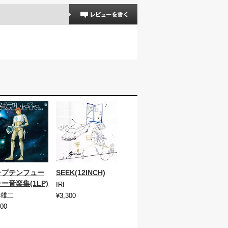
ャプテンフュー
SEEK(12INCH)
ー音楽集(1LP)
IRI
野雄二
¥3,300
400