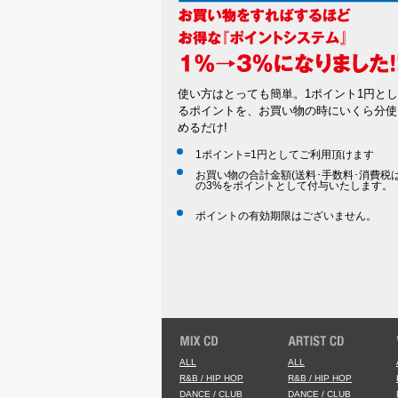
使い方はとっても簡単。1ポイント1円と
るポイントを、お買い物の時にいくら分使
めるだけ!
1ポイント=1円としてご利用頂けます
お買い物の合計金額(送料･手数料･消費税は
の3%をポイントとして付与いたします。
ポイントの有効期限はございません。
ALL
ALL
R&B / HIP HOP
R&B / HIP HOP
DANCE / CLUB
DANCE / CLUB