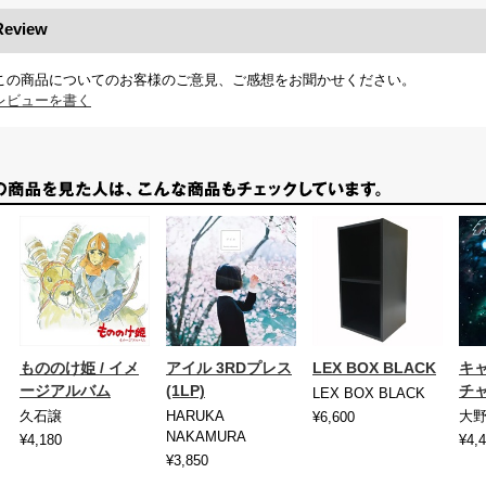
Review
この商品についてのお客様のご意見、ご感想をお聞かせください。
レビューを書く
もののけ姫 / イメ
アイル 3RDプレス
LEX BOX BLACK
キ
ージアルバム
(1LP)
チャ
LEX BOX BLACK
久石譲
HARUKA
大
¥6,600
NAKAMURA
¥4,180
¥4,
¥3,850