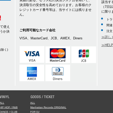
実績のある、ゼウス社の決済システムを用いて、
該当す
決済取引の安全性を高めております。お客様のク
（7日
レジットカード番号等は、当サイトには残りませ
に限り
ん。
トラ
間違
して使え
ご利用可能なカード会社
注文
うか決
≫詳し
VISA、MasterCard、JCB、AMEX、Diners
≫HEL
除く)
ALL
ALL
HIP HOP / R&B
Manhattan Records ORIGINAL
DANCE / CLUB
FOR DJ