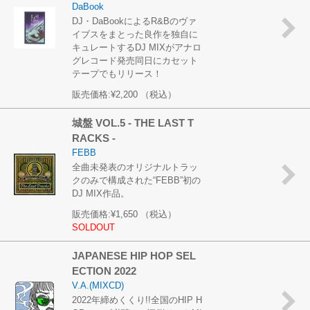
DaBook
DJ・DaBookによるR&Bのヴァ
イブスをまとった良作を独自に
キュレートするDJ MIXがアナロ
グレコード発売同日にカセット
テープでもリリース！
販売価格:
¥2,200
（税込）
城盤 VOL.5 - THE LAST T
RACKS -
FEBB
全曲未発表のオリジナルトラッ
クのみで構成された“FEBB”初の
DJ MIX作品。
販売価格:
¥1,650
（税込）
SOLDOUT
JAPANESE HIP HOP SEL
ECTION 2022
V.A.(MIXCD)
2022年締めくくり!!全国のHIP H