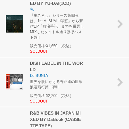
ED BY YU-DAI(1CD)
鬼
『鬼ころし』シリーズ第四弾
は、1st ALBUM「獄窓」から新
作EP「放浪手記」までを厳選し
MIXしたタイトル通りほぼベス
ト盤!!
販売価格:
¥1,650
（税込）
SOLDOUT
DISH LABEL iN THE WOR
LD
DJ BUNTA
世界を股にかける野郎達の皿旅
浪漫飛行第一弾!!!
販売価格:
¥2,200
（税込）
SOLDOUT
R&B VIBES IN JAPAN MI
XED BY DaBook (CASSE
TTE TAPE)