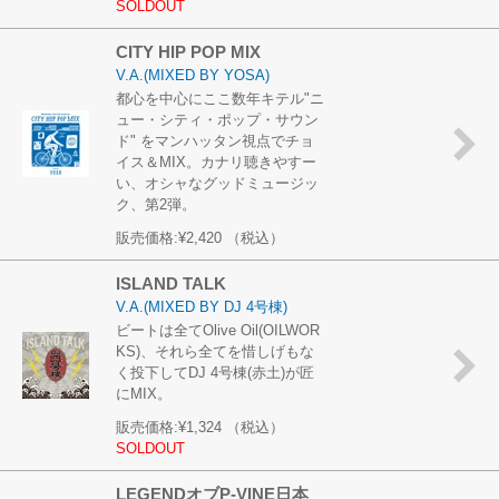
SOLDOUT
CITY HIP POP MIX
V.A.(MIXED BY YOSA)
都心を中心にここ数年キテル"ニ
ュー・シティ・ポップ・サウン
ド" をマンハッタン視点でチョ
イス＆MIX。カナリ聴きやすー
い、オシャなグッドミュージッ
ク、第2弾。
販売価格:
¥2,420
（税込）
ISLAND TALK
V.A.(MIXED BY DJ 4号棟)
ビートは全てOlive Oil(OILWOR
KS)、それら全てを惜しげもな
く投下してDJ 4号棟(赤土)が匠
にMIX。
販売価格:
¥1,324
（税込）
SOLDOUT
LEGENDオブP-VINE日本