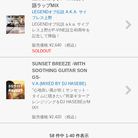
語ラップMIX
LEGENDオブ伝説 A.K.A. サイ
プレス上野
LEGENDオブ伝説 a.k.a. サイプ
レス上野がP-VINE設立40周年を
記念して降臨！
販売価格:
¥2,640
（税込）
SOLDOUT
SUNSET BREEZE -WITH
SOOTHING GUITAR SON
GS-
V.A.(MIXED BY DJ HASEBE)
"心地良い風が吹くサンセット・
タイムに聴きたい"邦楽ギターア
レンジソングをDJ HASEBEがM
IX!!
販売価格:
¥2,420
（税込）
58 件中 1-40 件表示