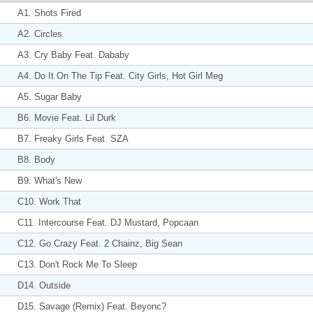
A1. Shots Fired
A2. Circles
A3. Cry Baby Feat. Dababy
A4. Do It On The Tip Feat. City Girls, Hot Girl Meg
A5. Sugar Baby
B6. Movie Feat. Lil Durk
B7. Freaky Girls Feat. SZA
B8. Body
B9. What's New
C10. Work That
C11. Intercourse Feat. DJ Mustard, Popcaan
C12. Go Crazy Feat. 2 Chainz, Big Sean
C13. Don't Rock Me To Sleep
D14. Outside
D15. Savage (Remix) Feat. Beyonc?