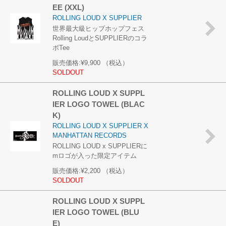
EE (XXL)
ROLLING LOUD X SUPPLIER
世界最大級ヒップホップフェス
Rolling LoudとSUPPLIERのコラ
ボTee
販売価格:
¥9,900
（税込）
SOLDOUT
ROLLING LOUD X SUPPL
IER LOGO TOWEL (BLAC
K)
ROLLING LOUD X SUPPLIER X
MANHATTAN RECORDS
ROLLING LOUD x SUPPLIERに
mロゴが入った限定アイテム
販売価格:
¥2,200
（税込）
SOLDOUT
ROLLING LOUD X SUPPL
IER LOGO TOWEL (BLU
E)