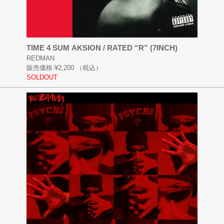
TIME 4 SUM AKSION / RATED “R” (7INCH)
REDMAN
販売価格:
¥2,200
（税込）
SOLDOUT