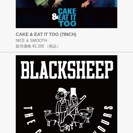
CAKE & EAT IT TOO (7INCH)
NICE & SMOOTH
販売価格:
¥2,200
（税込）