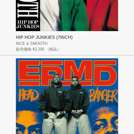
HIP HOP JUNKIES (7INCH)
NICE & SMOOTH
販売価格:
¥2,200
（税込）