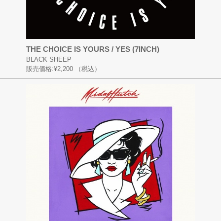
THE CHOICE IS YOURS / YES (7INCH)
BLACK SHEEP
販売価格:
¥2,200
（税込）