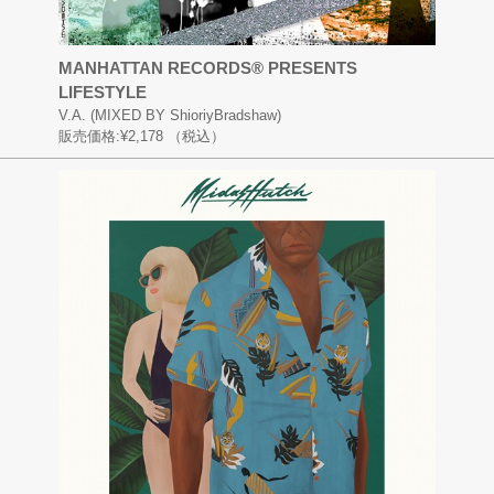
MANHATTAN RECORDS® PRESENTS
LIFESTYLE
V.A. (MIXED BY ShioriyBradshaw)
販売価格:
¥2,178
（税込）