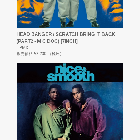
HEAD BANGER / SCRATCH BRING IT BACK
(PART2 - MIC DOC) [7INCH]
EPMD
販売価格:
¥2,200
（税込）