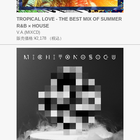
TROPICAL LOVE - THE BEST MIX OF SUMMER
R&B × HOUSE
V.A.(MIXCD)
販売価格:
¥2,178
（税込）