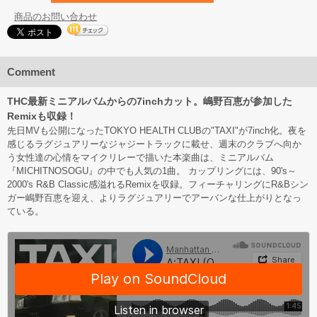
商品のお問い合わせ
Comment
THC最新ミニアルバムからの7inchカット。嶋野百恵が参加した
Remixも収録！
先日MVも公開になったTOKYO HEALTH CLUBの"TAXI"が7inch化。夜を
感じるラグジュアリーなジャジートラックに載せ、週末のクラブへ向か
う女性達の心情をマイクリレーで描いた本楽曲は、ミニアルバム
『MICHITNOSOGU』の中でも人気の1曲。 カップリングには、90's～
2000's R&B Classic感溢れるRemixを収録。フィーチャリングにR&Bシン
ガー嶋野百恵を迎え、よりラグジュアリーでアーバンな仕上がりとなっ
ている。