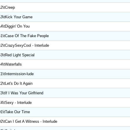
2\tCreep
3\tKick Your Game
4\tDiggin' On You
1\tCase Of The Fake People
2\tCrazySexyCool - Interlude
3\tRed Light Special
4\tWaterfalls
1\tIntermission-lude
2\tLet's Do It Again
3\tIf I Was Your Girlfriend
4\tSexy - Interlude
1\tTake Our Time
2\tCan I Get A Witness - Interlude