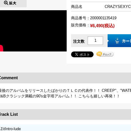
商品名
CRAZYSEXY
商品番号：
2000001135419
販売価格：
¥6,490(税込)
注文数
Comment
最後のアルバムをリリースしたばかりのＴＬＣの代表作！！ CREEP"、"WATERFAL
R&Bクラシック満載の90's金字塔アルバム！！ こちらも嬉しい再発！！
rack List
1\tIntro-lude