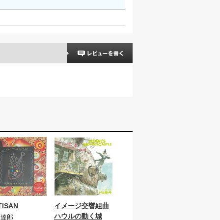
TISAN
イメージ交響組曲
ハウルの動く城
下達郎