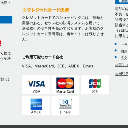
、送料・
商品の
不良・
クレジットカードでのショッピングには、信頼と
到着後
実績のある、ゼウス社の決済システムを用いて、
該当す
決済取引の安全性を高めております。お客様のク
（7日
レジットカード番号等は、当サイトには残りませ
に限り
ん。
トラ
間違
して使え
ご利用可能なカード会社
注文
うか決
≫詳し
VISA、MasterCard、JCB、AMEX、Diners
≫HEL
除く)