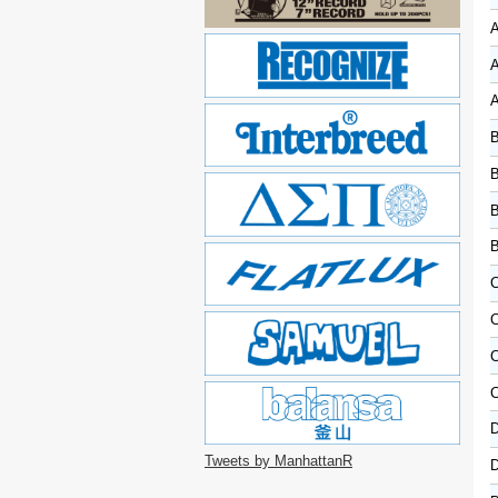
A
A
A
B
B
B
B
C
C
C
C
D
Tweets by ManhattanR
D