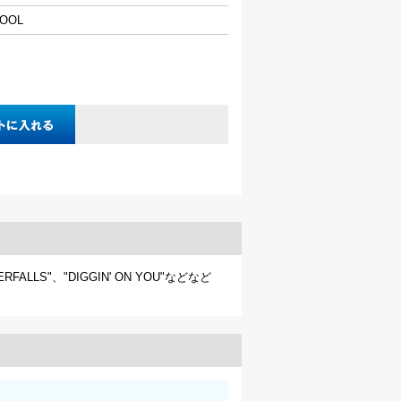
COOL
LS"、"DIGGIN' ON YOU"などなど