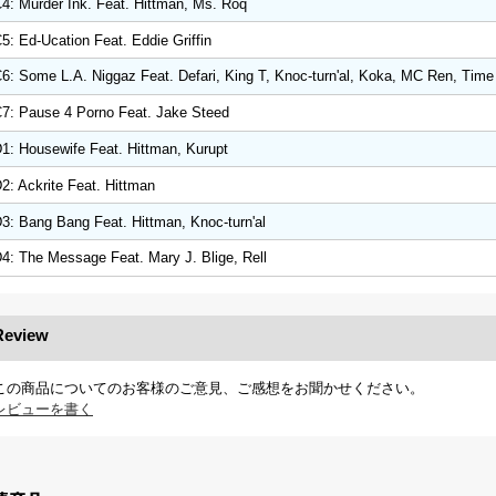
4: Murder Ink. Feat. Hittman, Ms. Roq
5: Ed-Ucation Feat. Eddie Griffin
6: Some L.A. Niggaz Feat. Defari, King T, Knoc-turn'al, Koka, MC Ren, Time
7: Pause 4 Porno Feat. Jake Steed
1: Housewife Feat. Hittman, Kurupt
2: Ackrite Feat. Hittman
3: Bang Bang Feat. Hittman, Knoc-turn'al
4: The Message Feat. Mary J. Blige, Rell
Review
この商品についてのお客様のご意見、ご感想をお聞かせください。
レビューを書く