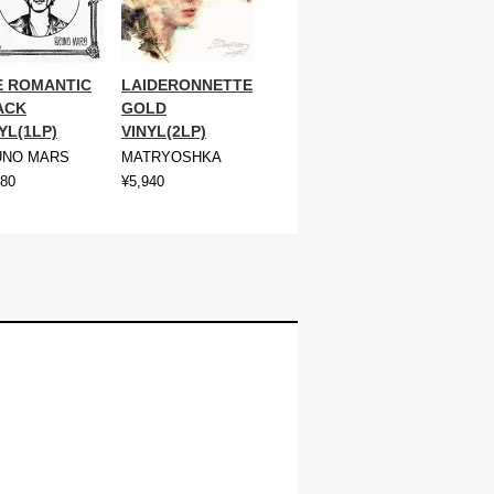
E ROMANTIC
LAIDERONNETTE
ACK
GOLD
YL(1LP)
VINYL(2LP)
UNO MARS
MATRYOSHKA
380
¥5,940