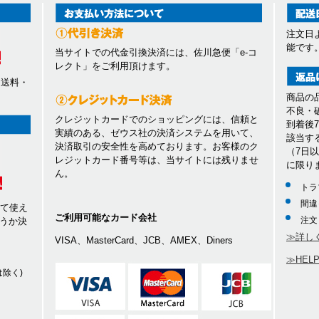
注文日
能です
当サイトでの代金引換決済には、佐川急便「e-コ
レクト」をご利用頂けます。
、送料・
商品の
不良・
クレジットカードでのショッピングには、信頼と
到着後
実績のある、ゼウス社の決済システムを用いて、
該当す
決済取引の安全性を高めております。お客様のク
（7日
レジットカード番号等は、当サイトには残りませ
に限り
ん。
トラ
間違
して使え
ご利用可能なカード会社
注文
うか決
≫詳し
VISA、MasterCard、JCB、AMEX、Diners
≫HEL
除く)