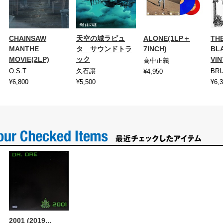
CHAINSAW
天空の城ラピュ
ALONE(1LP＋
TH
MANTHE
タ サウンドトラ
7INCH)
BL
MOVIE(2LP)
ック
VIN
高中正義
O.S.T
久石譲
BR
¥4,950
¥6,800
¥5,500
¥6,
2001 (2019...