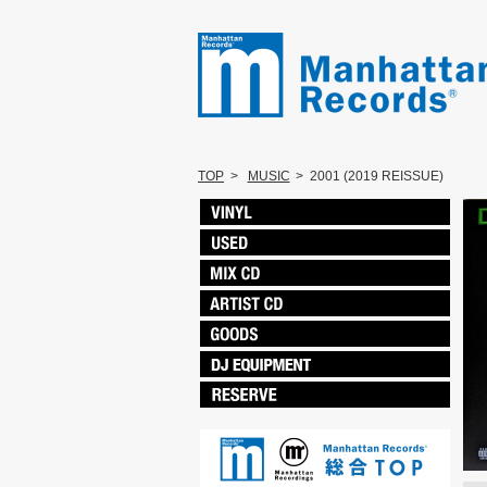
TOP
>
MUSIC
>
2001 (2019 REISSUE)