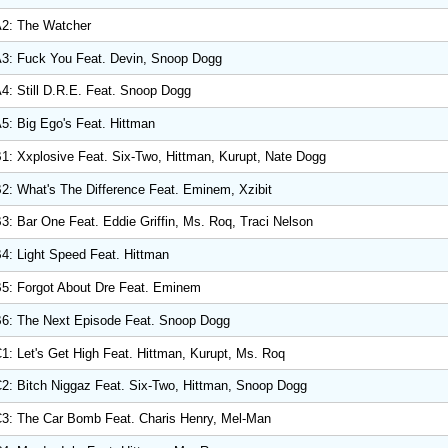
2: The Watcher
3: Fuck You Feat. Devin, Snoop Dogg
4: Still D.R.E. Feat. Snoop Dogg
5: Big Ego's Feat. Hittman
1: Xxplosive Feat. Six-Two, Hittman, Kurupt, Nate Dogg
2: What's The Difference Feat. Eminem, Xzibit
3: Bar One Feat. Eddie Griffin, Ms. Roq, Traci Nelson
4: Light Speed Feat. Hittman
5: Forgot About Dre Feat. Eminem
6: The Next Episode Feat. Snoop Dogg
1: Let's Get High Feat. Hittman, Kurupt, Ms. Roq
2: Bitch Niggaz Feat. Six-Two, Hittman, Snoop Dogg
3: The Car Bomb Feat. Charis Henry, Mel-Man