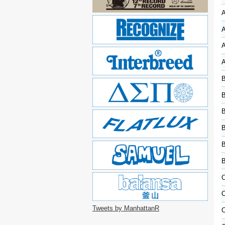
A
A
A
A
B
B
B
B
B
B
C
C
Tweets by ManhattanR
C