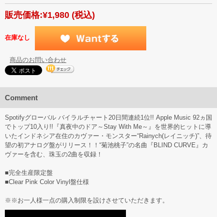
販売価格:
¥1,980
(税込)
在庫なし
商品のお問い合わせ
Comment
Spotifyグローバル バイラルチャート20日間連続1位!! Apple Music 92ヵ国
でトップ10入り!!『真夜中のドア～Stay With Me～』を世界的ヒットに導
いたインドネシア在住のカヴァー・モンスター“Rainych(レイニッチ)”、待
望の初アナログ盤がリリース！！“菊池桃子”の名曲『BLIND CURVE』カ
ヴァーを含む、珠玉の2曲を収録！
■完全生産限定盤
■Clear Pink Color Vinyl盤仕様
※※お一人様一点の購入制限を設けさせていただきます。