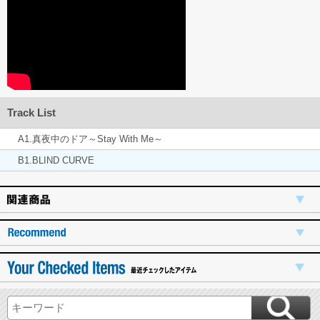
Track List
A1.真夜中のドア～Stay With Me～
B1.BLIND CURVE