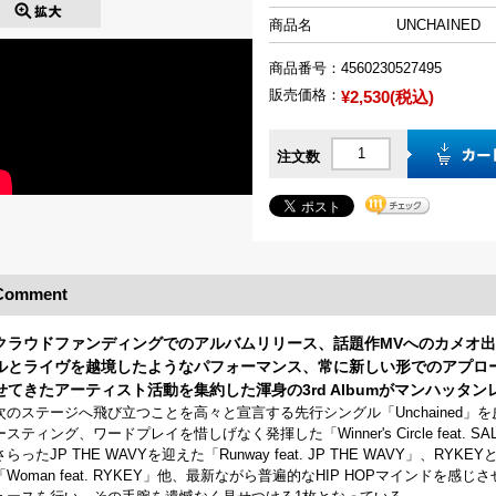
商品名
UNCHAINED
商品番号：
4560230527495
販売価格：
¥2,530(税込)
注文数
Comment
クラウドファンディングでのアルバムリリース、話題作MVへのカメオ
ルとライヴを越境したようなパフォーマンス、常に新しい形でのアプロ
せてきたアーティスト活動を集約した渾身の3rd Albumがマンハッタ
次のステージへ飛び立つことを高々と宣言する先行シングル「Unchained」を
ースティング、ワードプレイを惜しげなく発揮した「Winner's Circle feat. 
さらったJP THE WAVYを迎えた「Runway feat. JP THE WAVY」
「Woman feat. RYKEY」他、最新ながら普遍的なHIP HOPマインド