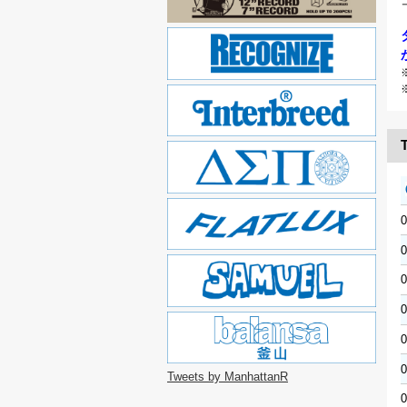
T
0
0
0
0
0
0
Tweets by ManhattanR
0