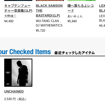
キャプテンフュー
BLACK SAMSON
瞳へ落ちるよレコ
LEX
チャー音楽集(1LP)
THE
ード
BL
BASTARD(1LP)
大野雄二
あいみょん
LEX
BL
WU-TANG CLAN 、
¥4,400
¥5,940
DJ MATHEMATICS
¥4,
¥5,720
UNCHAINED
2,530
円（税込）