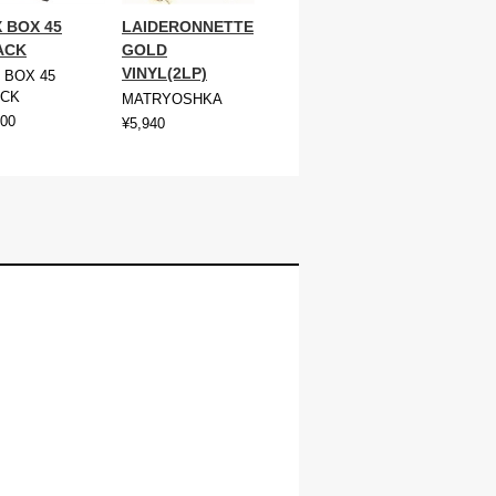
 BOX 45
LAIDERONNETTE
ACK
GOLD
VINYL(2LP)
 BOX 45
ACK
MATRYOSHKA
400
¥5,940