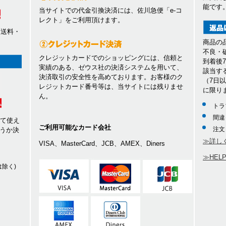
能です
当サイトでの代金引換決済には、佐川急便「e-コ
レクト」をご利用頂けます。
、送料・
商品の
不良・
クレジットカードでのショッピングには、信頼と
到着後
実績のある、ゼウス社の決済システムを用いて、
該当す
決済取引の安全性を高めております。お客様のク
（7日
レジットカード番号等は、当サイトには残りませ
に限り
ん。
トラ
間違
して使え
ご利用可能なカード会社
注文
うか決
≫詳し
VISA、MasterCard、JCB、AMEX、Diners
≫HEL
除く)