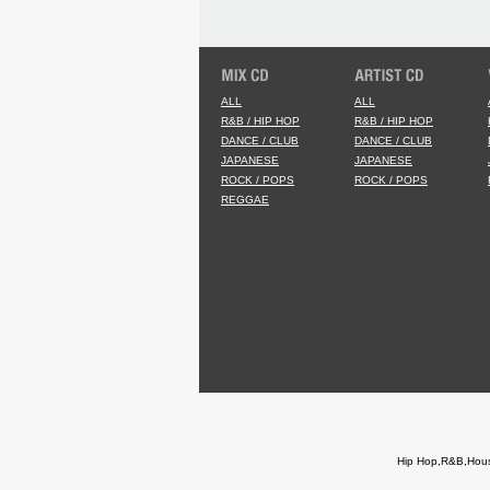
ALL
ALL
R&B / HIP HOP
R&B / HIP HOP
DANCE / CLUB
DANCE / CLUB
JAPANESE
JAPANESE
ROCK / POPS
ROCK / POPS
REGGAE
Hip Hop,R&B