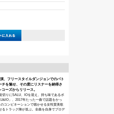
出演、フリースタイルダンジョンでのバト
ーチを魅せ、その度にリスナーを納得さ
ンレコーズからリリース。
皮切りにSALU、IOを迎え、持ち味であるボ
SALU&IO」、2017年たった一曲で話題をかっ
、RYKEYとのコンビネーションで聴かせる女性賛美歌
を感じさせるトラック陣が並ぶ。全曲を自身でプロデ