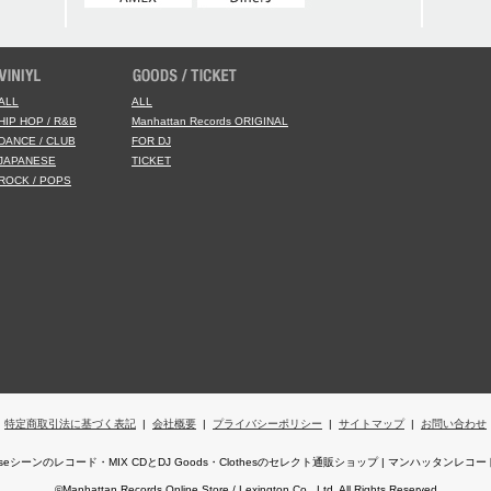
ALL
ALL
HIP HOP / R&B
Manhattan Records ORIGINAL
DANCE / CLUB
FOR DJ
JAPANESE
TICKET
ROCK / POPS
特定商取引法に基づく表記
|
会社概要
|
プライバシーポリシー
|
サイトマップ
|
お問い合わせ
,Houseシーンのレコード・MIX CDとDJ Goods・Clothesのセレクト通販ショップ | マンハッタン
©Manhattan Records Online Store / Lexington Co., Ltd. All Rights Reserved