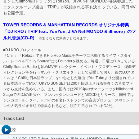
ョンしたillmoreのトラックにYonYon、JIVA Nel MONDOが客演参加した
エクスクルーシブ楽曲「TRIP」が収録される事も決まっている。同日MV
も公開予定。
TOWER RECORDS & MANHATTAN RECORDS オリジナル特典
「DJ KRO / TRIP feat. YonYon, JIVA Nel MONDO & illmore」のフ
ル尺音源(CD-R)
※無くなり次第終了となります。
■DJ KROプロフィール
『Chill』『Relax』できるHip Hop Musicをテーマに活動するライフ・スタイ
ル・レーベル"Chilly Source"にてFounderを務める。毎週、日曜にO. Aしている
Chilly Source Radioを始めMVディレクター、イベント・プロデュース、楽曲デ
ィレクション等を行うマルチ・クリエイターとして活躍しており、彼のDJスタ
イルは「Chillな日本語ラップ」を中心とした選曲でYouTubeより公開されてい
る日本語ラップMIX"TOKYO SUNSET"は200万回以上される等多くの音楽ファ
ンから支持を集めている。また、国内では2019年のサマーソニックbilloboard
StageでのDJの出演や、マンハッタンレコードとMIXCDをリリース、国外では
シンガポール、タイ、ドバイの有名レストランでの音楽プロデュースやロンド
ンの人気ラジオ番組で特集されるなど、現在注目されているDJだ。
Track List
試聴