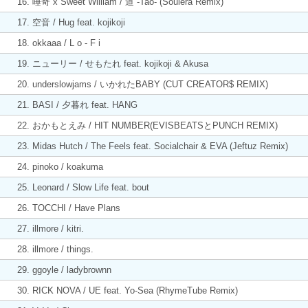
16. 唾奇 x Sweet William / 道 -Tao- (Soulera Remix)
17. 空音 / Hug feat. kojikoji
18. okkaaa / L o - F i
19. ニューリー / せもたれ feat. kojikoji & Akusa
20. underslowjams / いかれたBABY (CUT CREATOR$ REMIX)
21. BASI / 夕暮れ feat. HANG
22. おかもとえみ / HIT NUMBER(EVISBEATSとPUNCH REMIX)
23. Midas Hutch / The Feels feat. Socialchair & EVA (Jeftuz Remix)
24. pinoko / koakuma
25. Leonard / Slow Life feat. bout
26. TOCCHI / Have Plans
27. illmore / kitri.
28. illmore / things.
29. ggoyle / ladybrownn
30. RICK NOVA / UE feat. Yo-Sea (RhymeTube Remix)