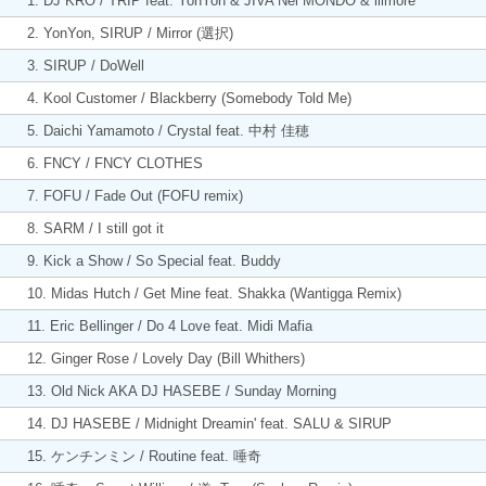
1. DJ KRO / TRIP feat. YonYon & JIVA Nel MONDO & illmore
2. YonYon, SIRUP / Mirror (選択)
3. SIRUP / DoWell
4. Kool Customer / Blackberry (Somebody Told Me)
5. Daichi Yamamoto / Crystal feat. 中村 佳穂
6. FNCY / FNCY CLOTHES
7. FOFU / Fade Out (FOFU remix)
8. SARM / I still got it
9. Kick a Show / So Special feat. Buddy
10. Midas Hutch / Get Mine feat. Shakka (Wantigga Remix)
11. Eric Bellinger / Do 4 Love feat. Midi Mafia
12. Ginger Rose / Lovely Day (Bill Whithers)
13. Old Nick AKA DJ HASEBE / Sunday Morning
14. DJ HASEBE / Midnight Dreamin' feat. SALU & SIRUP
15. ケンチンミン / Routine feat. 唾奇