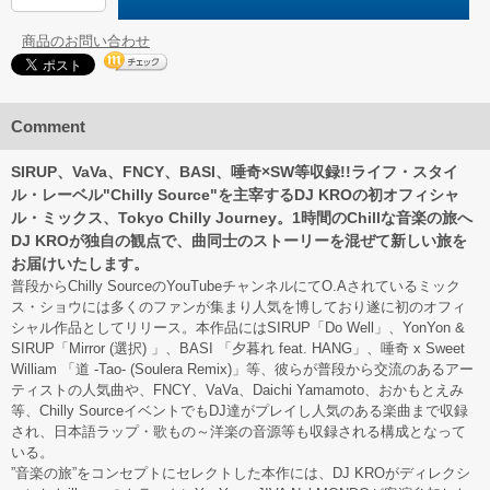
商品のお問い合わせ
Comment
SIRUP、VaVa、FNCY、BASI、唾奇×SW等収録!!ライフ・スタイ
ル・レーベル"Chilly Source"を主宰するDJ KROの初オフィシャ
ル・ミックス、Tokyo Chilly Journey。1時間のChillな音楽の旅へ
DJ KROが独自の観点で、曲同士のストーリーを混ぜて新しい旅を
お届けいたします。
普段からChilly SourceのYouTubeチャンネルにてO.Aされているミック
ス・ショウには多くのファンが集まり人気を博しており遂に初のオフィ
シャル作品としてリリース。本作品にはSIRUP「Do Well」、YonYon &
SIRUP「Mirror (選択) 」、BASI 「夕暮れ feat. HANG」、唾奇 x Sweet
William 「道 -Tao- (Soulera Remix)」等、彼らが普段から交流のあるアー
ティストの人気曲や、FNCY、VaVa、Daichi Yamamoto、おかもとえみ
等、Chilly SourceイベントでもDJ達がプレイし人気のある楽曲まで収録
され、日本語ラップ・歌もの～洋楽の音源等も収録される構成となって
いる。
”音楽の旅”をコンセプトにセレクトした本作には、DJ KROがディレクシ