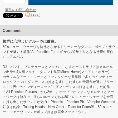
商品のお問い合わせ
Comment
抜群に心地よいグルーヴは健在。
80’sニュー・ウェーヴを彷彿とさせるドリーミーなダンス・ポップ・サウ
ンドが魅力！前作"All Possible Futures"から約2年ぶりとなる待望の新作
ミニアルバム。
DJ、バンド、プロデュースとマルチにこなすオーストラリアはメルボル
ン出身の4人組マルチ・ タレント集団Miami Horror(マイアミ・ホラー)。
カラフルなアート・ワークとファンタジーな世界観で多くのインディー
ロックファン/モダンディスコ好きを虜にした彼らの最新作が遂にリリー
ス！世界中のインディーロック/モダン・ディスコ好きを虜にした前作
「All Possible Futures」から2年―。ポップでオシャレなメロディとアー
トワークは健在で、彼らのルーツである80‘ｓのニュー・ウェーヴを全面
に打ち出したサウンドが魅力！Phoenix、Passion Pit、Vampire Weekend
好きは勿論、Talking Heads、New Order、Tears for Fears等、80‘ｓニュ
ー・ウェーヴ～シンセポップ好きは完全ノックアウト。