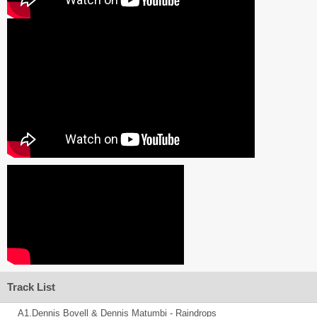
Track List
A1.Dennis Bovell & Dennis Matumbi - Raindrops