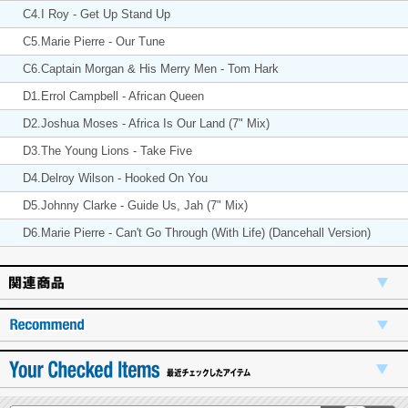
C4.I Roy - Get Up Stand Up
C5.Marie Pierre - Our Tune
C6.Captain Morgan & His Merry Men - Tom Hark
D1.Errol Campbell - African Queen
D2.Joshua Moses - Africa Is Our Land (7" Mix)
D3.The Young Lions - Take Five
D4.Delroy Wilson - Hooked On You
D5.Johnny Clarke - Guide Us, Jah (7" Mix)
D6.Marie Pierre - Can't Go Through (With Life) (Dancehall Version)