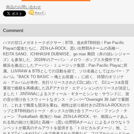
商品のお問い合わせ
Comment
ハマの甘口メガネトークボクサー：BTB、改めBTB特効！Pan Pacific
Playaの盟友たちに、ZEN-LA-ROCK、思い出野郎Aチームの高橋一、
KEITA SANO、ICHIHASHI DUBWISE、go max 剛田（井の頭レンジャー
ズ）も参加した、2018年のアーバン・メロウ・ポップス大傑作です。
横浜を拠点にしたアーバン・ミュージック集団：Pan Pacific Playaに所
属。LUVRAW & BTBとしての活動を経て、ソロ名義としてはカバー・ア
ルバム『BACK TO BASIC ～俺とお前篇～』に続く、待望のオリジナ
ル・アルバムが本作。先行リリースされたCDに続いて、DJユース&音質
重視で曲順を再構成した2LPアナログ・エディションのリリースが決定し
ました！ JINTANAによるスティール・ギターとシンセ・サウンドに、波
の音が溶け合うスウィートなダンス・ナンバー"Overnight 39 Jah"で幕開
け。これまで幾度も競演を重ね、相性は折り紙付きのZEN-LA-ROCKのラ
ップとBTB特効のトーク・ボックスが掛け合うアーバン・ファンク・チ
ューン「Funkaflash -航海だ- feat. ZEN-LA-ROCK」や、南国ムードあふ
れる気の抜けた歌詞と高橋一（思い出野郎Aチーム）によるメロウなトラ
ンペットが最高のチルアウトを提供する「トロピカルダメージ」他、こ
れまで7インチや12インチで発表された楽曲など、フロアからベッドルー