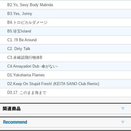
B2.Yo, Sexy Body Malinda
B3.Yes, Jonny
B4.トロピカルダメージ
B5.珍宝Island
C1. I'll Be Around
C2. Dirty Talk
C3.未確認飛行物体B
C4.Amayadori Dub -傘がない-
D1.Yokohama Flames
D2.Keep On Stupid Fresh! (KEITA SANO Club Remix)
D3.17. このまま海まで