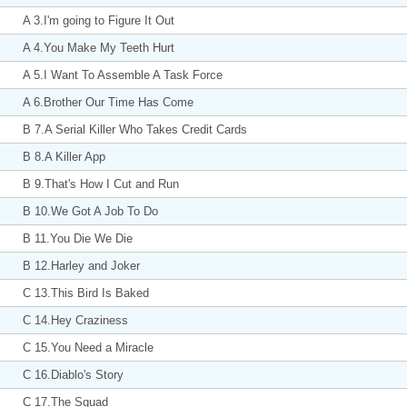
A 3.I'm going to Figure It Out
A 4.You Make My Teeth Hurt
A 5.I Want To Assemble A Task Force
A 6.Brother Our Time Has Come
B 7.A Serial Killer Who Takes Credit Cards
B 8.A Killer App
B 9.That's How I Cut and Run
B 10.We Got A Job To Do
B 11.You Die We Die
B 12.Harley and Joker
C 13.This Bird Is Baked
C 14.Hey Craziness
C 15.You Need a Miracle
C 16.Diablo's Story
C 17.The Squad