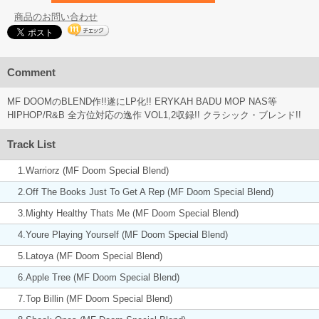
商品のお問い合わせ
Comment
MF DOOMのBLEND作!!遂にLP化!! ERYKAH BADU MOP NAS等
HIPHOP/R&B 全方位対応の逸作 VOL1,2収録!! クラシック・ブレンド!!
Track List
1.Warriorz (MF Doom Special Blend)
2.Off The Books Just To Get A Rep (MF Doom Special Blend)
3.Mighty Healthy Thats Me (MF Doom Special Blend)
4.Youre Playing Yourself (MF Doom Special Blend)
5.Latoya (MF Doom Special Blend)
6.Apple Tree (MF Doom Special Blend)
7.Top Billin (MF Doom Special Blend)