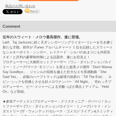
商品のお問い合わせ
Comment
近年のスウィート・メロウ最高傑作、遂に登場。
Latif、Taj Jacksonに続く天才シンガーソングライター･リレーを引き継ぐ
新たな才能。前作が iTunes アルバムチャート 1 位を記録したスウィート
なシルキーボイス・シンガー、レイナード・シルバのあまりにも内容良
スギ！と評判の豪華制作陣による話題作、遂にお目見え！
プロデューサーに大御所カットファーザー（ワン・ダイレクション/カイ
リー・ミノーグ/マーク･モリソン）を迎えた超美メロ傑作「Don't Wanna
Say Goodbye」、ジャンルの垣根を越えた壮大なエモ系感動曲「She
Said Yes」、必殺のハープトラックは破壊力抜群の「Till The End」、ロ
ビン･シックを彷彿とさせる好メロウナンバー「All Night」、売れっ子プ
ロデューサー、ビー･メジャーによる甘酸っぱさ満点ミディアム「Hold
On」など収録。
★参加アーティスト/プロデューサー：クリスティニア・デバージ / カッ
トファーザー (ワン・ダイレクション/カイリー・ミノーグ) / ケイ・イン
ダストリー (ザ・ウォンテッド/セレーナ・ゴメス) / ライアン&スミッティ