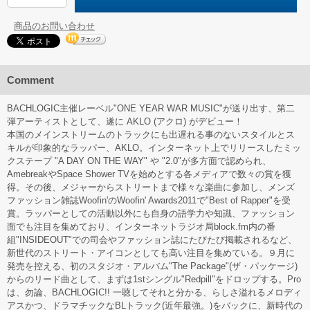
商品のお問い合わせ
Comment
BACHLOGIC主催レーベル"ONE YEAR WAR MUSIC"が送り出す、第二
弾アーティストとして、遂に AKLO (アクロ) がデビュー！
本国のメインストリームのトラックにも出遅れる事のないスタイルとス
キルが印象的なラッパー、AKLO。インターネット上でリリースしたミッ
クステープ "A DAY ON THE WAY" や "2.0"が多方面で認められ、
AmebreakやSpace Shower TVを始めとする各メディアで数々の賞を獲
得。その後、メジャーからストリートまで様々な楽曲に参加し、メンズ
ファッション雑誌Woofin'のWoofin' Awards2011で"Best of Rapper"を受
賞。ラッパーとしての活動以外にも自身の語学力や知識、ファッション
面でも注目を集めており、インターネットラジオ局block.fm内の番
組"INSIDEOUT"での司会やファッション誌にたびたび掲載されるなど、
新世代のストリート・アイコンとしても高い注目を集めている。９月に
発売を控える、初のスタジオ・アルバム"The Package"(ザ・パッケージ)
からのリード曲として、まずは1stシングル"Redpill"をドロップする。Pro
は、勿論、BACHLOGIC!! 一聴してそれと分かる、らしさ溢れるメロディ
アスかつ、ドラマチックなBLトラック(近年最強。)をバックに、新時代の