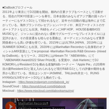
■DaBookプロフィール
2011年より東京にてDJ活動を開始。都内の主要クラブをベースとして活動す
る、現在のTOKYO音楽シーンを牽引。日本全国のみならずアジア圏の国々のパ
ーティーにもゲストDJとして招かれるなど、近年その活動の場は海外にまで広
がっている。海外ブランドのレセプションパーティや、来日アーティストのサ
ポートアクトなどにも出演。R&BをメインにHIP HOP、HOUSE各種BASS
MUSICなど、ジャンルに捉われない柔軟でグルーヴィーなプレイスタイルには
定評があり、その音楽通をも唸らせる選曲は、オーディエンスのみならず業界
関係者からも高い評価を得ている。2015年にはULTRA JAPAN、2019年には
SUMMER SONICにも出演。2020年にはManhattan Recordsから自身初のオフ
ィシャルMIX音源としてre:proposal -Manhattan Records R&B Grooves- (mixed
by DaBook)』をリリース。2022年にはAbeam TV『ABEMAMix』にて
『ABEMAMIX Award2022 Silver Prize賞』を受賞や、club HarlemにてDJ
KOMORIらがResident DJを務める老舗R&Bパーティー『Apple Pie』の20周年
目の新Resident DJと迎え入れられるなど現行R&B DJとしての評価や期待を各
所から受けている。現在はシンガーJASMINE、TAIL(ex向井太一)、RUNG
HYANGのLIVEサポートDJなども務めている。
Instagram：
https://www.instagram.com/dabook_jp/
SoundCloud：
https://soundcloud.com/djdabook
Mixcloud：
https://www.mixcloud.com/dabookamazing/