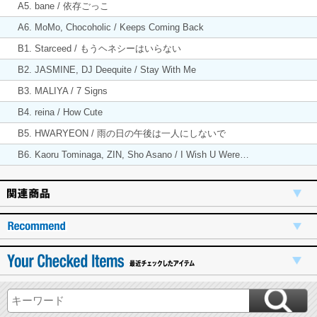
A5. bane / 依存ごっこ
A6. MoMo, Chocoholic / Keeps Coming Back
B1. Starceed / もうヘネシーはいらない
B2. JASMINE, DJ Deequite / Stay With Me
B3. MALIYA / 7 Signs
B4. reina / How Cute
B5. HWARYEON / 雨の日の午後は一人にしないで
B6. Kaoru Tominaga, ZIN, Sho Asano / I Wish U Were…