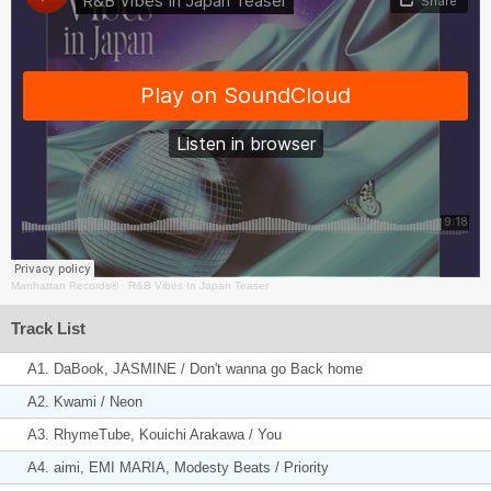
Manhattan Records®
·
R&B Vibes In Japan Teaser
Track List
A1. DaBook, JASMINE / Don't wanna go Back home
A2. Kwami / Neon
A3. RhymeTube, Kouichi Arakawa / You
A4. aimi, EMI MARIA, Modesty Beats / Priority