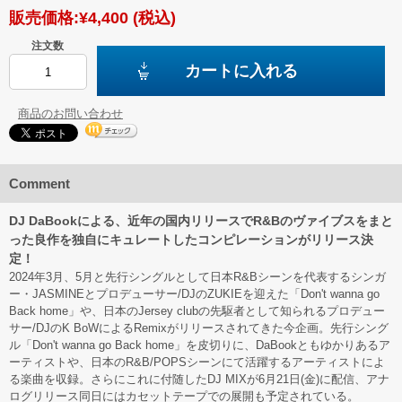
販売価格:
¥4,400
(税込)
注文数
カートに入れる
商品のお問い合わせ
Comment
DJ DaBookによる、近年の国内リリースでR&Bのヴァイブスをまと
った良作を独自にキュレートしたコンピレーションがリリース決
定！
2024年3月、5月と先行シングルとして日本R&Bシーンを代表するシンガ
ー・JASMINEとプロデューサー/DJのZUKIEを迎えた「Don't wanna go
Back home」や、日本のJersey clubの先駆者として知られるプロデュー
サー/DJのK BoWによるRemixがリリースされてきた今企画。先行シング
ル「Don't wanna go Back home」を皮切りに、DaBookともゆかりあるア
ーティストや、日本のR&B/POPSシーンにて活躍するアーティストによ
る楽曲を収録。さらにこれに付随したDJ MIXが6月21日(金)に配信、アナ
ログリリース同日にはカセットテープでの展開も予定されている。