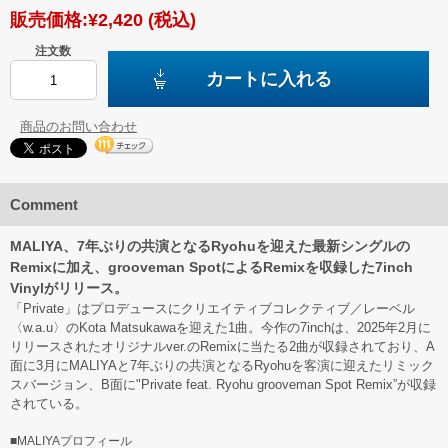
販売価格:
¥2,420
(税込)
注文数
カートに入れる
商品のお問い合わせ
Comment
MALIYA、7年ぶりの共演となるRyohuを迎えた最新シングルの
Remixに加え、grooveman SpotによるRemixを収録した7inch
Vinylがリリース。
「Private」はプロデュースにクリエイティブコレクティブ／レーベル
〈w.a.u〉のKota Matsukawaを迎えた1曲。今作の7inchは、2025年2月に
リリースされたオリジナルver.のRemixに当たる2曲が収録されており、A
面に3月にMALIYAと7年ぶりの共演となるRyohuを客演に迎えたリミック
スバージョン、B面に"Private feat. Ryohu grooveman Spot Remix”が収録
されている。
■MALIYAプロフィール