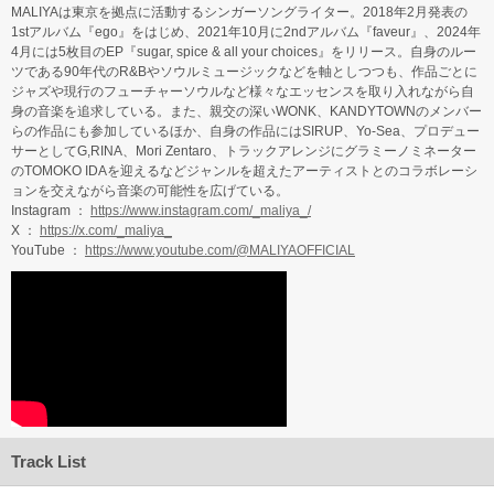
MALIYAは東京を拠点に活動するシンガーソングライター。2018年2月発表の
1stアルバム『ego』をはじめ、2021年10月に2ndアルバム『faveur』、2024年
4月には5枚目のEP『sugar, spice & all your choices』をリリース。自身のルー
ツである90年代のR&Bやソウルミュージックなどを軸としつつも、作品ごとに
ジャズや現行のフューチャーソウルなど様々なエッセンスを取り入れながら自
身の音楽を追求している。また、親交の深いWONK、KANDYTOWNのメンバー
らの作品にも参加しているほか、自身の作品にはSIRUP、Yo-Sea、プロデュー
サーとしてG,RINA、Mori Zentaro、トラックアレンジにグラミーノミネーター
のTOMOKO IDAを迎えるなどジャンルを超えたアーティストとのコラボレーシ
ョンを交えながら音楽の可能性を広げている。
Instagram ：
https://www.instagram.com/_maliya_/
X ：
https://x.com/_maliya_
YouTube ：
https://www.youtube.com/@MALIYAOFFICIAL
Track List