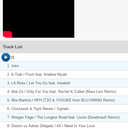
Track List
試聴
1. Intro
2. A-Trak / Push feat. Andrew Wyatt
3. LA Riots / Let You Go feat. Ineabell
4. Mat Zo / Only For You feat. Rachel K Collier (Maor Levi Remix)
5. Mia Martina / HFH (TJO & YUSUKE from BLU-SWING Remix)
6. Clockwork & Taylr Renee / Signals
7. Morgan Page / The Longest Road feat. Lissie (Deadmau5 Remix)
8. Deorro vs Adrian Delgado / All I Need Is Your Love