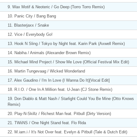
9. Wax Motif & Neoteric / Go Deep (Torro Torro Remix)
10. Panic City / Bang Bang
11. Blasterjaxx / Snake
12. Vice / Everybody Go!
13. Hook N Sling / Tokyo by Night feat. Karin Park (Axwell Remix)
14. Nabiha / Animals (Alexander Brown Remix)
15. Michael Mind Project / Show Me Love (Official Festival Mix Edit)
16. Martin Tungevaag / Wicked Wonderland
17. Alex Gaudino / I'm In Love (I Wanna Do It)[Vocal Edit]
18. R.I.O. / One In A Million feat. U-Jean (CJ Stone Remix)
19. Don Diablo & Matt Nash / Starlight Could You Be Mine (Otto Knows
Remix)
20. Play-N-Skillz / Richest Man feat. Pitbull (Dirty Version)
21. TWiiNS / One Night Stand feat. Flo Rida
22. M.iam.i / It's Not Over feat. Evelyn & Pitbull (Tale & Dutch Edit)