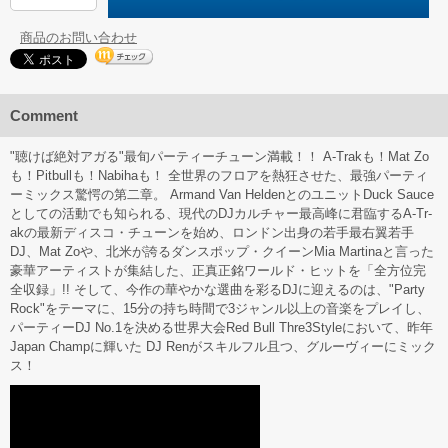
商品のお問い合わせ
Comment
"聴けば絶対アガる"最旬パーティーチューン満載！！ A-Trakも！Mat Zo
も！Pitbullも！Nabihaも！ 全世界のフロアを熱狂させた、最強パーティ
ーミックス驚愕の第二章。 Armand Van HeldenとのユニットDuck Sauce
としての活動でも知られる、現代のDJカルチャー最高峰に君臨するA-Tr­
akの最新ディスコ・チューンを始め、ロンドン出身の若手最右翼若手
DJ、Mat Zoや、北米が誇るダンスポップ・クイーンMia Martinaと言った
豪華アーティストが集結した、正真正銘ワールド・ヒットを「全­方位完
全収録」!! そして、今作の華やかな選曲を彩るDJに迎えるのは、"Party
Rock"をテーマに、15分の持ち時間で3ジャンル以上の音楽をプレイし、
パーティーDJ No.1を決める世界大会Red Bull Thre3Styleにおいて、昨年
Japan Champに輝いた DJ Renがスキルフル且つ、グルーヴィーにミック
ス！