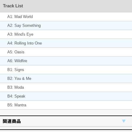
Track List
A1: Mad World
A2: Say Something
A3: Mind's Eye
A4: Rolling Into One
A5: Oasis
A6: Wildfire
B1: Signs
B2: You & Me
B3: Moda
B4: Speak
B5: Mantra