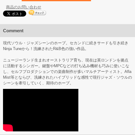
商品のお問い合わせ
Comment
現代ソウル・ジャズシーンのホープ。セカンドに続きサードも引き続き
Ninja Tuneから！洗練されたR&B色の強い作品。
ニュージーランド生まれオーストラリア育ち、現在は英ロンドンを拠点
に活動するシンガー。鍵盤やMPCなどの打ち込み機材も巧みに使いこな
し、セルフプロダクションでの楽曲制作が多いマルチアーティスト。Afla
Mist等とならび、洗練されたハイブリッドな感性で現行ジャズ・ソウルの
シーンを牽引していく、期待のホープ。