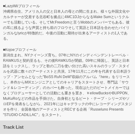
■LazyWiiプロフィール
沖縄県在住。アメリカ人の父と日本人の母との間に生まれ、様々な外国文化や
カルチャーが交差する北谷町を拠点に4MC1DJからなるMake Sumというクル
ーでも活動している。そしてMr.Freedomと言うMobbのメンバーでもある。彼
の耳に残るような声質と持ち前のフロウそして英語と日本語を合わせたバイリ
ンガルなlyricが特徴的だ。今後の活動に期待が出来るアーティストの1人であ
る。
■Kojoeプロフィール
新潟生まれ、NYクイーンズ育ち。07年にNYのインディペンデントレーベル・
RAWKUSと契約至るも、その後RAWKUSが閉鎖。09年に帰国し、英語と日本
語をミックスし、ラップと歌の二刀を使い分けた高いスキルのラップ・スタイ
ルを武器に数々のアーティストと共演。17年11月にこの年を代表する日本語ラ
ップ・アンセムとなった"BoSS RuN DeM”収録のアルバム『here』をリリース
し、本作からMIXエンジニアとしてのキャリアをスタートさせ、専門誌「サウ
ンド＆レコーディング」のカバーも飾った。現在はただのビートメイカーでは
なくプロデューサーとしての活動にも重きを置き、￥ellowBucksやBUPPON、
MuKuRoなどの作品を手掛けた。自身初となるビート・テープ・シリーズやソ
ロEPを発表をしながら、2021年にはキャデラックの中にレコーディングスタジ
オを作り、全国各地のアーティストとRECする企画「Russeluno Presents
"STUDIO CADILLAC”」をスタート。
Track List