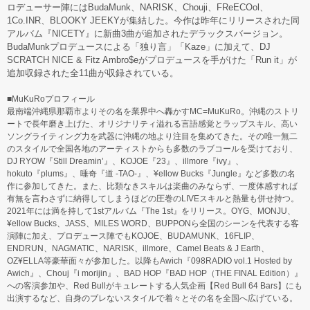
ロデューサー陣にはBudaMunk、NARISK、Chouji、FReECOol、
1Co.INR、BLOOKY JEEKYが集結した。今作は昨年にリリースされた同
アルバム『NICETY』に新曲3曲が追加されたデラックスバージョン。
BudaMunkプロデュースによる「独り言」「Kaze」に加えて、DJ
SCRATCH NICE & Fitz Ambro$eがプロデュースを手がけた「Run it」が
追加収録された全11曲が収録されている。
■MuKuRoプロフィール
最南端沖縄県那覇市よりその名を業界中へ轟かすMC=MuKuRo。沖縄のストリ
ートで長年磨き上げた、オリジナリティ溢れる言語感覚とラップスキル、高い
ソングライティング力を武器に沖縄の地より注目を集めてきた。その唯一無二
のスタイルで全国各地のアーティストからも多数のラブコールを受けており、
DJ RYOW『Still Dreamin’』、KOJOE『23』、illmore『ivy』、
hokuto『plums』、唾奇『道 -TAO-』、¥ellow Bucks『Jungle』など多数の名
作に参加してきた。また、比類なきスキルは楽曲のみならず、一度体感すれば
有無を言わさずに納得してしまうほどの圧巻のLIVEスキルと熱量も併せ持つ。
2021年には満を持して1stアルバム『The 1st』をリリース。OYG、MONJU、
¥ellow Bucks、JASS、MILES WORD、BUPPONら全国のシーンを代表する客
演陣に加え、プロデュース陣でもKOJOE、BUDAMUNK、16FLIP、
ENDRUN、NAGMATIC、NARISK、illmore、Camel Beats & J Earth、
OZ¥ELLA等豪華面々が参加した。以降もAwich『098RADIO vol.1 Hosted by
Awich』、Chouj『i morijin』、BAD HOP『BAD HOP（THE FINAL Edition）』
への客演参加や、Red Bullがキュレートする人気企画【Red Bull 64 Bars】にも
出演するなど、自身のブレないスタイルで着々とその名を全国へ広げている。