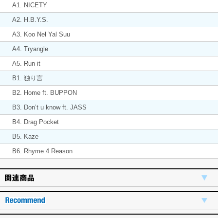
A1. NICETY
A2. H.B.Y.S.
A3. Koo Nel Yal Suu
A4. Tryangle
A5. Run it
B1. 独り言
B2. Home ft. BUPPON
B3. Don’t u know ft. JASS
B4. Drag Pocket
B5. Kaze
B6. Rhyme 4 Reason