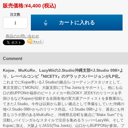
販売価格:
¥4,400
(税込)
注文数
カートに入れる
商品のお問い合わせ
Comment
Kojoe、MuKuRo、LazyWiiのJ.Studio沖縄支部<J.Studio 098>よ
り、レーベルコンピ『NICETY』のデラックスバージョンがLP化。
これまでにKojoe率いるJ.Studioの拠点/レコーディングスタジオとして、
東京支部にてMONJU、大阪支部にてTha Jointzをサポートし、他にも山
口のBUPPONや福井のビートメイカーBLOOKY JEEKYのリリースを手
掛けるなどKojoeが信頼する全国各地の実力派アーティストを多数輩出し
てきたJ.Studio。今作は以前から新しい拠点として準備をしていた沖縄の
地<J.Studio 098>からのリリース作品。<J.Studio 098>より、過去にも何
度もコラボ歴のあるMuKuRoと、沖縄県北谷町を拠点に"Make Sum"でも
活動しバイリンガルなスタイルで注目を集めるラッパーLazyWii、そして
Kojoeに加え、大阪よりJASS(Tha Jointz)、山口からBUPPONが参加。プ