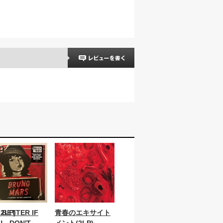
2LP)
S BETTER IF
青春のエキサイト
U DON'T
メント(2LP)