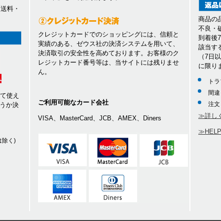
、送料・
商品の
不良・
クレジットカードでのショッピングには、信頼と
到着後
実績のある、ゼウス社の決済システムを用いて、
該当す
決済取引の安全性を高めております。お客様のク
（7日
レジットカード番号等は、当サイトには残りませ
に限り
ん。
トラ
間違
して使え
ご利用可能なカード会社
注文
うか決
≫詳し
VISA、MasterCard、JCB、AMEX、Diners
≫HEL
除く)