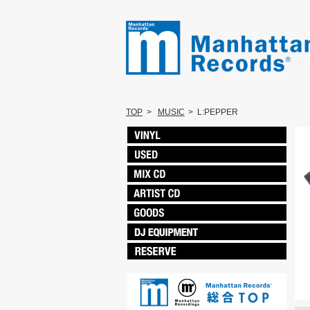
TOP
>
MUSIC
>
L:PEPPER