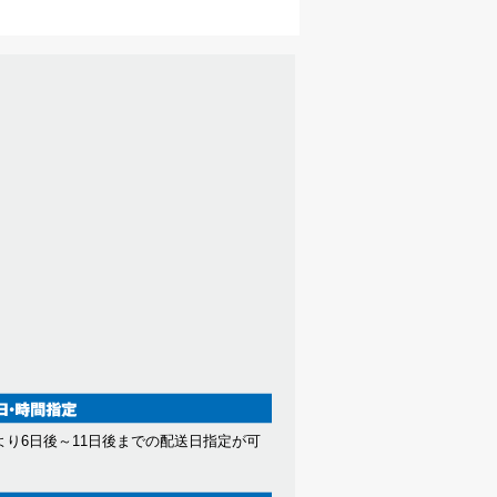
より6日後～11日後までの配送日指定が可
。