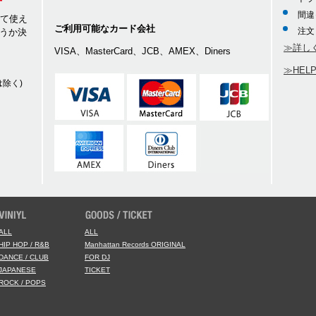
間違
して使え
ご利用可能なカード会社
注文
うか決
≫詳し
VISA、MasterCard、JCB、AMEX、Diners
≫HEL
除く)
ALL
ALL
HIP HOP / R&B
Manhattan Records ORIGINAL
DANCE / CLUB
FOR DJ
JAPANESE
TICKET
ROCK / POPS