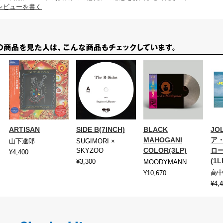
レビューを書く
ARTISAN
SIDE B(7INCH)
BLACK
JO
MAHOGANI
ア
山下達郎
SUGIMORI ×
COLOR(3LP)
ロ
SKYZOO
¥4,400
(1
¥3,300
MOODYMANN
高
¥10,670
¥4,