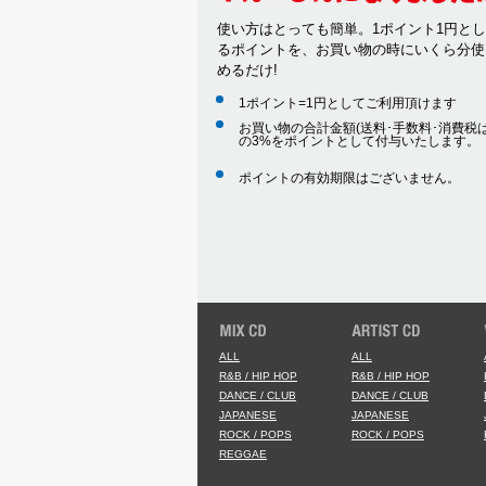
使い方はとっても簡単。1ポイント1円と
るポイントを、お買い物の時にいくら分使
めるだけ!
1ポイント=1円としてご利用頂けます
お買い物の合計金額(送料･手数料･消費税は
の3%をポイントとして付与いたします。
ポイントの有効期限はございません。
ALL
ALL
R&B / HIP HOP
R&B / HIP HOP
DANCE / CLUB
DANCE / CLUB
JAPANESE
JAPANESE
ROCK / POPS
ROCK / POPS
REGGAE