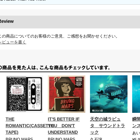
Review
この商品についてのお客様のご意見、ご感想をお聞かせください。
レビューを書く
THE
IT'S BETTER IF
天空の城ラピュ
瞬
ROMANTIC(CASSETTE
YOU DON'T
タ サウンドトラ
ンス
TAPE)
UNDERSTAND
ック
あ
BRUNO MARS
BRUNO MARS
久石譲
¥5,