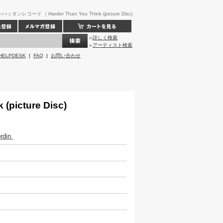
ハッタンレコード ｜Harder Than You Think (picture Disc)
詳しく検索
アーティスト検索
HELPDESK
|
FAQ
|
お問い合わせ
 (picture Disc)
ordin