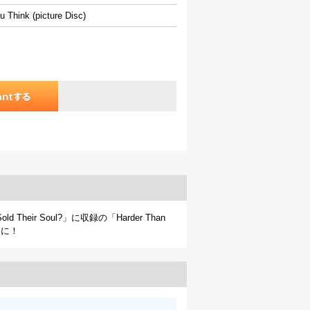
u Think (picture Disc)
old Their Soul?」に収録の「Harder Than
めに！