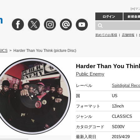
[m]マン
初めてのお客様
|
店舗情報
|
SICS
>
Harder Than You Think (picture Disc)
Harder Than You Think
Public Enemy
レーベル
Spitdigital Rec
国
US
フォーマット
12inch
ジャンル
CLASSICS
カタログコード
SD30V
最新入荷日
2015/4/29