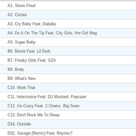
A1. Shots Fired
A2. Circles
A3. Cry Baby Feat. Dababy
A4. Do It On The Tip Feat. City Girls, Hot Girl Meg
A5. Sugar Baby
B6. Movie Feat. Lil Durk
B7. Freaky Girls Feat. SZA
B8. Body
B9. What's New
C10. Work That
C11. Intercourse Feat. DJ Mustard, Popcaan
C12. Go Crazy Feat. 2 Chainz, Big Sean
C13. Don't Rock Me To Sleep
D14. Outside
D15. Savage (Remix) Feat. Beyonc?