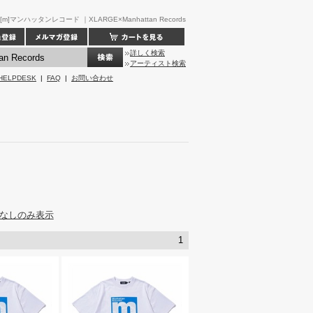
[m]マンハッタンレコード ｜XLARGE×Manhattan Records
詳しく検索
アーティスト検索
HELPDESK
|
FAQ
|
お問い合わせ
なしのみ表示
1