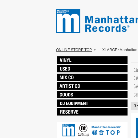
ONLINE STORE TOP
>
「 XLARGE×Manhatta
【
【
【
【
9