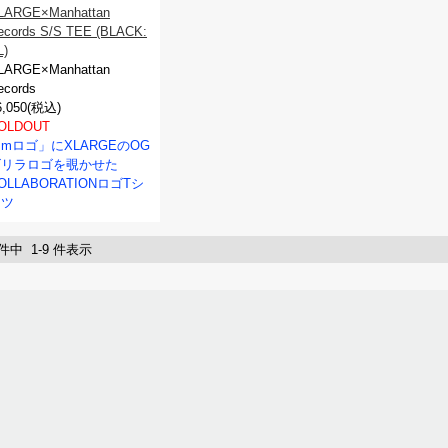
LARGE×Manhattan
ecords S/S TEE (BLACK:
L)
LARGE×Manhattan
ecords
6,050(税込)
OLDOUT
mロゴ」にXLARGEのOG
ゴリラロゴを覗かせた
OLLABORATIONロゴTシ
ャツ
 件中 1-9 件表示