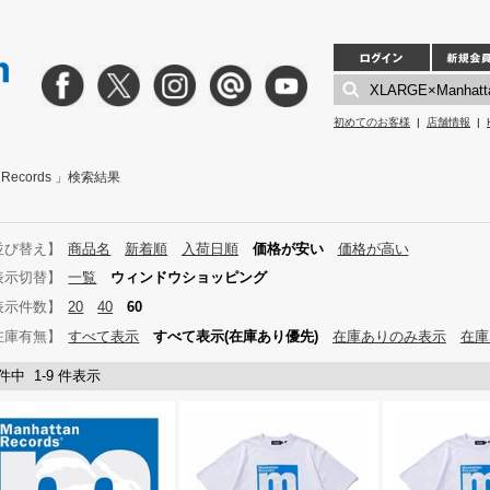
初めてのお客様
|
店舗情報
|
n Records 」検索結果
並び替え】
商品名
新着順
入荷日順
価格が安い
価格が高い
表示切替】
一覧
ウィンドウショッピング
表示件数】
20
40
60
在庫有無】
すべて表示
すべて表示(在庫あり優先)
在庫ありのみ表示
在庫
 件中 1-9 件表示