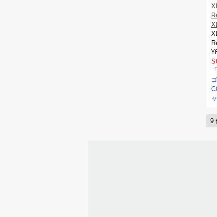
X
R
X
X
R
¥
S
「
C
9