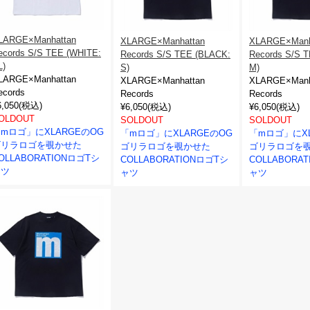
LARGE×Manhattan
XLARGE×Manhattan
XLARGE×Manh
ecords S/S TEE (WHITE:
Records S/S TEE (BLACK:
Records S/S 
L)
S)
M)
LARGE×Manhattan
XLARGE×Manhattan
XLARGE×Manh
ecords
Records
Records
6,050(税込)
¥6,050(税込)
¥6,050(税込)
OLDOUT
SOLDOUT
SOLDOUT
mロゴ」にXLARGEのOG
「mロゴ」にXLARGEのOG
「mロゴ」にXL
ゴリラロゴを覗かせた
ゴリラロゴを覗かせた
ゴリラロゴを
OLLABORATIONロゴTシ
COLLABORATIONロゴTシ
COLLABORA
ャツ
ャツ
ャツ