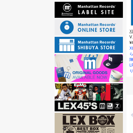
X
V
¥
X
L