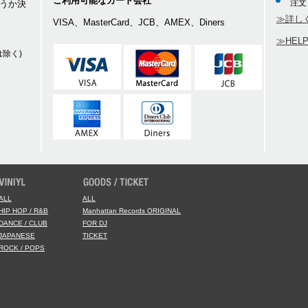
ご利用可能なカード会社
注文
うか決
≫詳し
VISA、MasterCard、JCB、AMEX、Diners
≫HEL
除く)
ALL
ALL
HIP HOP / R&B
Manhattan Records ORIGINAL
DANCE / CLUB
FOR DJ
JAPANESE
TICKET
ROCK / POPS