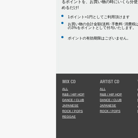
るポイントを、お買い物の時にいくら分使
めるだけ!
1ポイント=1円としてご利用頂けます
お買い物の合計金額(送料･手数料･消費税は
の3%をポイントとして付与いたします。
ポイントの有効期限はございません。
ALL
ALL
R&B / HIP HOP
R&B / HIP HOP
DANCE / CLUB
DANCE / CLUB
JAPANESE
JAPANESE
ROCK / POPS
ROCK / POPS
REGGAE