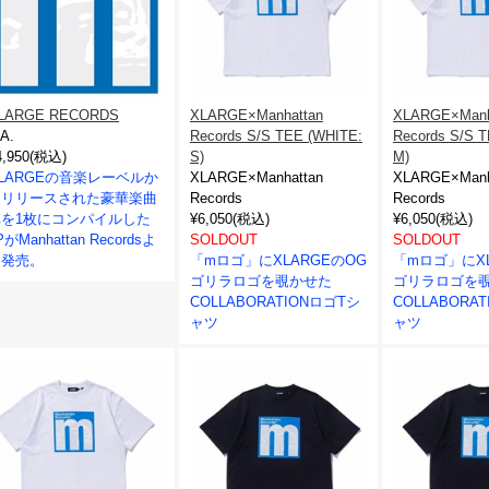
LARGE RECORDS
XLARGE×Manhattan
XLARGE×Manh
.A.
Records S/S TEE (WHITE:
Records S/S 
4,950(税込)
S)
M)
LARGEの音楽レーベルか
XLARGE×Manhattan
XLARGE×Manh
らリリースされた豪華楽曲
Records
Records
陣を1枚にコンパイルした
¥6,050(税込)
¥6,050(税込)
PがManhattan Recordsよ
SOLDOUT
SOLDOUT
り発売。
「mロゴ」にXLARGEのOG
「mロゴ」にXL
ゴリラロゴを覗かせた
ゴリラロゴを
COLLABORATIONロゴTシ
COLLABORA
ャツ
ャツ