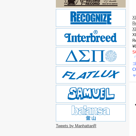
X
R
X
X
R
¥
S
「
C
Tweets by ManhattanR