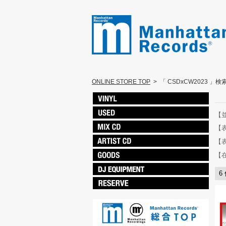
ONLINE STORE TOP
>
「 CSDxCW2023 」
【
【
【
【
6