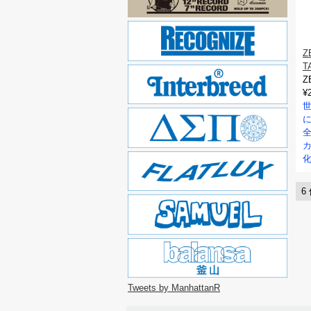
Z
T
Z
¥
6
Tweets by ManhattanR