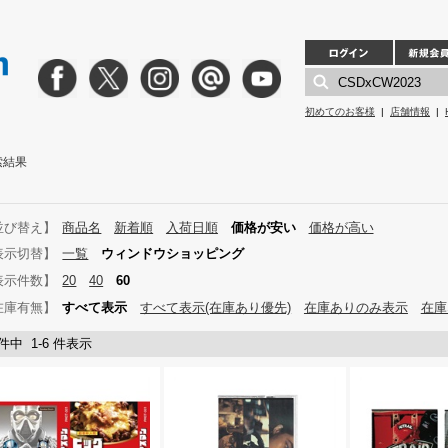
初めてのお客様
|
店舗情報
|
検索結果
並び替え】
商品名
新着順
入荷日順
価格が安い
価格が高い
表示切替】
一覧
ウィンドウショッピング
表示件数】
20
40
60
在庫有無】
すべて表示
すべて表示(在庫あり優先)
在庫ありのみ表示
在庫
 件中 1-6 件表示