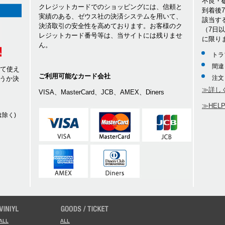
不良・
クレジットカードでのショッピングには、信頼と
到着後
実績のある、ゼウス社の決済システムを用いて、
該当す
決済取引の安全性を高めております。お客様のク
（7日
レジットカード番号等は、当サイトには残りませ
に限り
ん。
トラ
間違
して使え
ご利用可能なカード会社
注文
うか決
≫詳し
VISA、MasterCard、JCB、AMEX、Diners
≫HEL
除く)
ALL
ALL