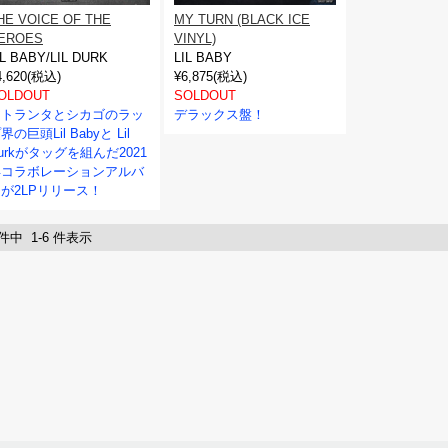
HE VOICE OF THE
MY TURN (BLACK ICE
EROES
VINYL)
IL BABY/LIL DURK
LIL BABY
4,620(税込)
¥6,875(税込)
OLDOUT
SOLDOUT
アトランタとシカゴのラッ
デラックス盤！
界の巨頭Lil Babyと Lil
urkがタッグを組んだ2021
年コラボレーションアルバ
が2LPリリース！
 件中 1-6 件表示