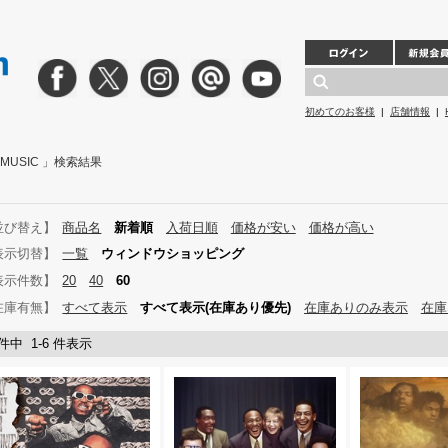
初めてのお客様
|
店舗情報
|
L MUSIC 」検索結果
並び替え】
商品名
新着順
入荷日順
価格が安い
価格が高い
表示切替】
一覧
ウィンドウショッピング
表示件数】
20
40
60
在庫有無】
すべて表示
すべて表示(在庫あり優先)
在庫ありのみ表示
在庫
 件中 1-6 件表示