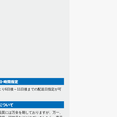
より6日後～11日後までの配送日指定が可
。
品質には万全を期しておりますが、万一、