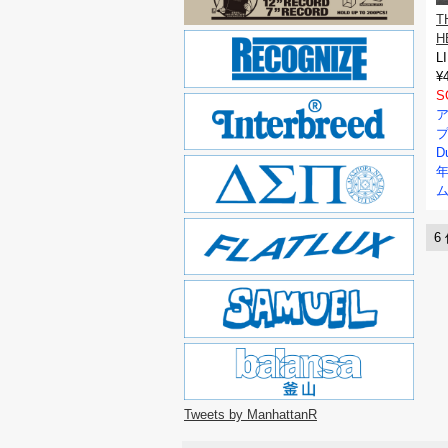
T
H
L
¥
S
プ
D
ム
6
Tweets by ManhattanR