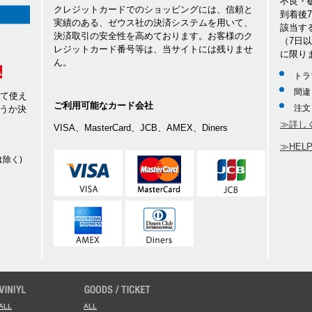
不良・
クレジットカードでのショッピングには、信頼と
到着後
実績のある、ゼウス社の決済システムを用いて、
該当す
決済取引の安全性を高めております。お客様のク
（7日
レジットカード番号等は、当サイトには残りませ
に限り
ん。
トラ
間違
して使え
ご利用可能なカード会社
注文
うか決
≫詳し
VISA、MasterCard、JCB、AMEX、Diners
≫HEL
除く)
ALL
ALL