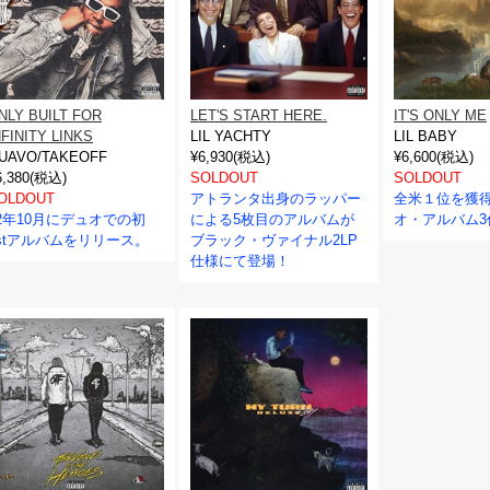
NLY BUILT FOR
LET'S START HERE.
IT'S ONLY ME
NFINITY LINKS
LIL YACHTY
LIL BABY
UAVO/TAKEOFF
¥6,930(税込)
¥6,600(税込)
6,380(税込)
SOLDOUT
SOLDOUT
OLDOUT
アトランタ出身のラッパー
全米１位を獲
2年10月にデュオでの初
による5枚目のアルバムが
オ・アルバム3
stアルバムをリリース。
ブラック・ヴァイナル2LP
仕様にて登場！