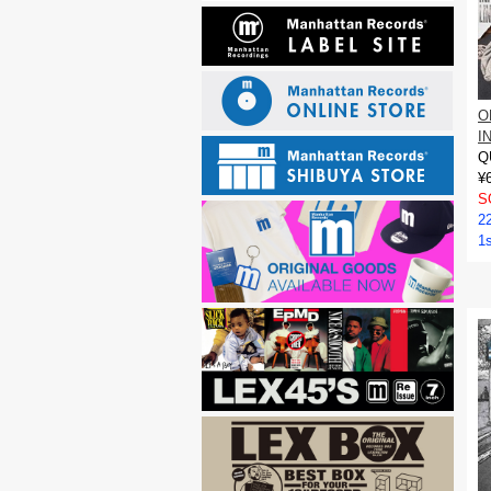
O
I
Q
¥
S
2
1