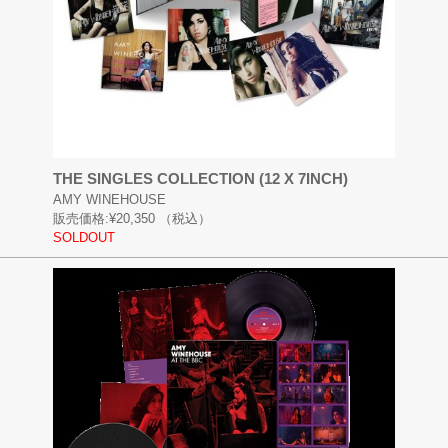
THE SINGLES COLLECTION (12 X 7INCH)
AMY WINEHOUSE
販売価格:
¥20,350
（税込）
SOLDOUT