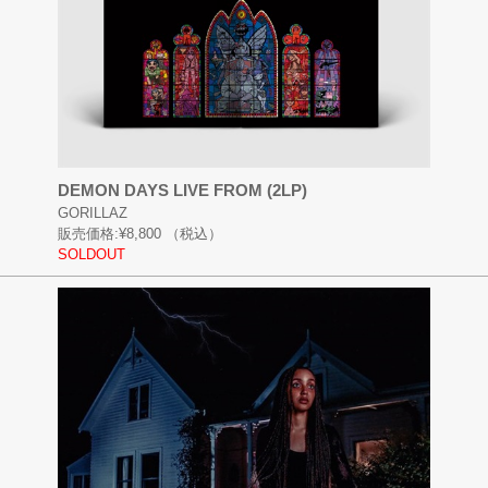
DEMON DAYS LIVE FROM (2LP)
GORILLAZ
販売価格:
¥8,800
（税込）
SOLDOUT