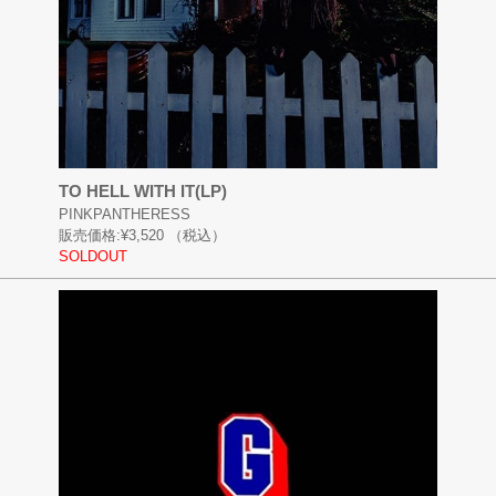
TO HELL WITH IT(LP)
PINKPANTHERESS
販売価格:
¥3,520
（税込）
SOLDOUT