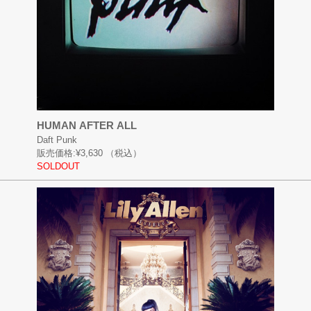
HUMAN AFTER ALL
Daft Punk
販売価格:
¥3,630
（税込）
SOLDOUT