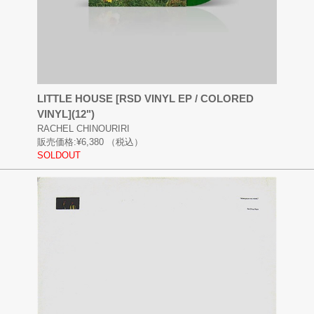
LITTLE HOUSE [RSD VINYL EP / COLORED
VINYL](12")
RACHEL CHINOURIRI
販売価格:
¥6,380
（税込）
SOLDOUT