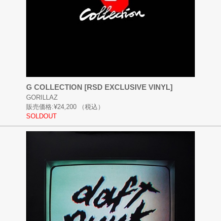
G COLLECTION [RSD EXCLUSIVE VINYL]
GORILLAZ
販売価格:
¥24,200
（税込）
SOLDOUT