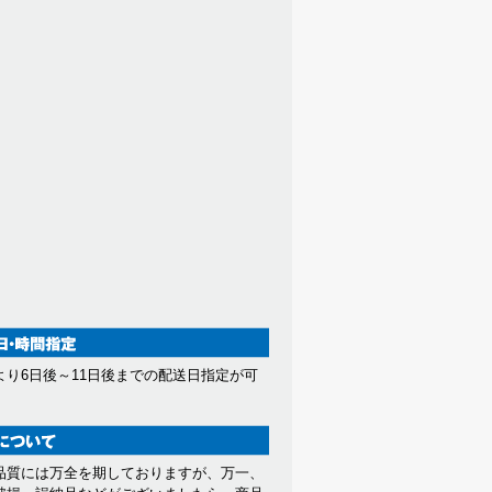
より6日後～11日後までの配送日指定が可
。
品質には万全を期しておりますが、万一、