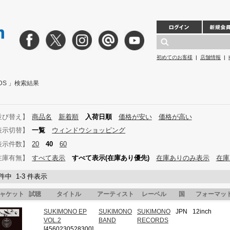
初めてのお客様
|
店舗情報
|
RDS 」検索結果
並び替え】
商品名
新着順
入荷日順
価格が安い
価格が高い
表示切替】
一覧
ウィンドウショッピング
表示件数】
20
40
60
在庫有無】
すべて表示
すべて表示(在庫あり優先)
在庫ありのみ表示
在庫
 件中 1-3 件表示
ャケット
試聴
タイトル
アーティスト
レーベル
国
フォーマッ
SUKIMONO EP
SUKIMONO
SUKIMONO
JPN
12inch
VOL.2
BAND
RECORDS
[4560230528300]