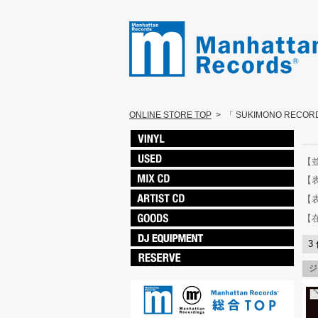
ONLINE STORE TOP
>
「 SUKIMONO RECO
【
【
【
【
3
ジ