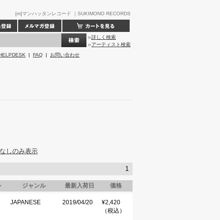
[m]マンハッタンレコード ｜SUKIMONO RECORDS
詳しく検索
アーティスト検索
HELPDESK
|
FAQ
|
お問い合わせ
なしのみ表示
1
ト
ジャンル
最新入荷日
価格
JAPANESE
2019/04/20
¥2,420
（税込）