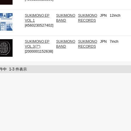
SUKIMONO EP
SUKIMONO
SUKIMONO
JPN
12inch
VOL.1
BAND
RECORDS
[4560230527402]
SUKIMONO EP
SUKIMONO
SUKIMONO
JPN
7inch
VOL.3(7")
BAND
RECORDS
[2000001152638]
 件中 1-3 件表示