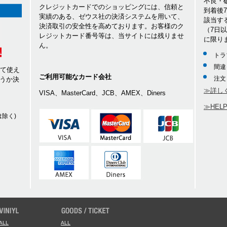
不良・
クレジットカードでのショッピングには、信頼と
到着後
実績のある、ゼウス社の決済システムを用いて、
該当す
決済取引の安全性を高めております。お客様のク
（7日
レジットカード番号等は、当サイトには残りませ
に限り
ん。
トラ
間違
して使え
ご利用可能なカード会社
注文
うか決
≫詳し
VISA、MasterCard、JCB、AMEX、Diners
≫HEL
除く)
ALL
ALL