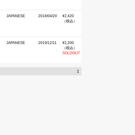
JAPANESE
2018/04/20
¥2,420
（税込）
JAPANESE
2019/12/11
¥2,200
（税込）
SOLDOUT
1