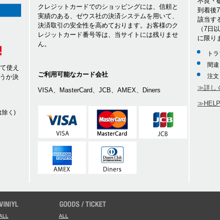
不良・
クレジットカードでのショッピングには、信頼と
到着後
実績のある、ゼウス社の決済システムを用いて、
該当す
決済取引の安全性を高めております。お客様のク
（7日
レジットカード番号等は、当サイトには残りませ
に限り
ん。
トラ
間違
して使え
ご利用可能なカード会社
注文
うか決
≫詳し
VISA、MasterCard、JCB、AMEX、Diners
≫HEL
除く)
ALL
ALL