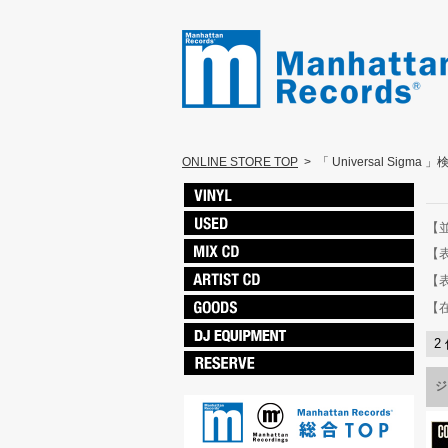
ONLINE STORE TOP
>
「 Universal Sigma 
【
【
【
【
2
ジ