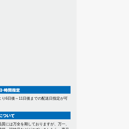
より6日後～11日後までの配送日指定が可
。
品質には万全を期しておりますが、万一、