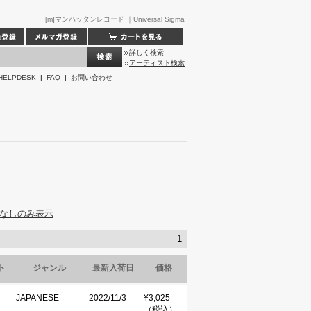
[m]マンハッタンレコード ｜Universal Sigma
詳しく検索
アーティスト検索
HELPDESK
|
FAQ
|
お問い合わせ
なしのみ表示
1
ト
ジャンル
最新入荷日
価格
JAPANESE
2022/11/3
¥3,025
（税込）