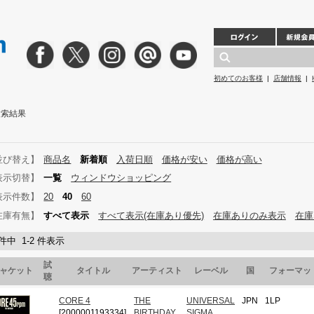
初めてのお客様
|
店舗情報
|
」検索結果
並び替え】
商品名
新着順
入荷日順
価格が安い
価格が高い
表示切替】
一覧
ウィンドウショッピング
表示件数】
20
40
60
在庫有無】
すべて表示
すべて表示(在庫あり優先)
在庫ありのみ表示
在庫
 件中 1-2 件表示
試
ャケット
タイトル
アーティスト
レーベル
国
フォーマッ
聴
CORE 4
THE
UNIVERSAL
JPN
1LP
[2000001193334]
BIRTHDAY
SIGMA