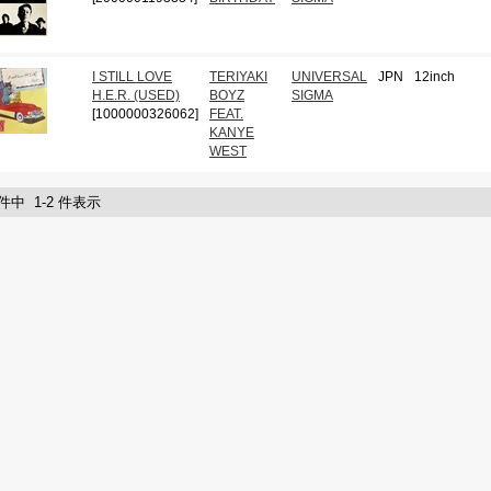
I STILL LOVE
TERIYAKI
UNIVERSAL
JPN
12inch
H.E.R. (USED)
BOYZ
SIGMA
[1000000326062]
FEAT.
KANYE
WEST
 件中 1-2 件表示