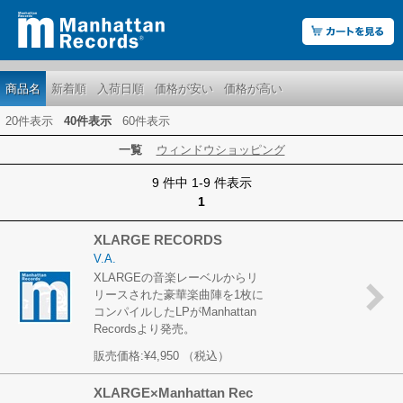
商品名
新着順
入荷日順
価格が安い
価格が高い
20件表示
40件表示
60件表示
一覧
ウィンドウショッピング
9 件中 1-9 件表示
1
XLARGE RECORDS
V.A.
XLARGEの音楽レーベルからリ
リースされた豪華楽曲陣を1枚に
コンパイルしたLPがManhattan
Recordsより発売。
販売価格:
¥4,950
（税込）
XLARGE×Manhattan Rec