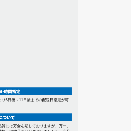
より6日後～11日後までの配送日指定が可
。
品質には万全を期しておりますが、万一、