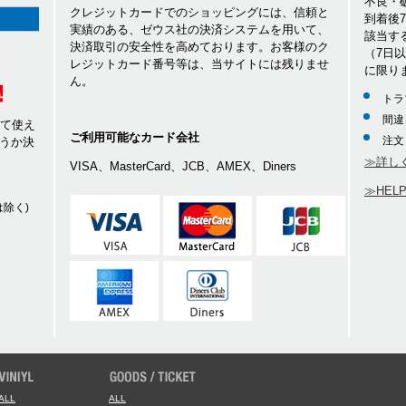
不良・
クレジットカードでのショッピングには、信頼と
到着後
実績のある、ゼウス社の決済システムを用いて、
該当す
決済取引の安全性を高めております。お客様のク
（7日
レジットカード番号等は、当サイトには残りませ
に限り
ん。
トラ
間違
して使え
ご利用可能なカード会社
注文
うか決
≫詳し
VISA、MasterCard、JCB、AMEX、Diners
≫HEL
除く)
ALL
ALL