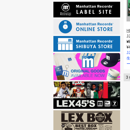
H
J
¥
¥
J
3