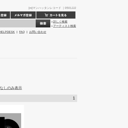
[m]マンハッタンレコード ｜0501JJJ
詳しく検索
アーティスト検索
HELPDESK
|
FAQ
|
お問い合わせ
なしのみ表示
1