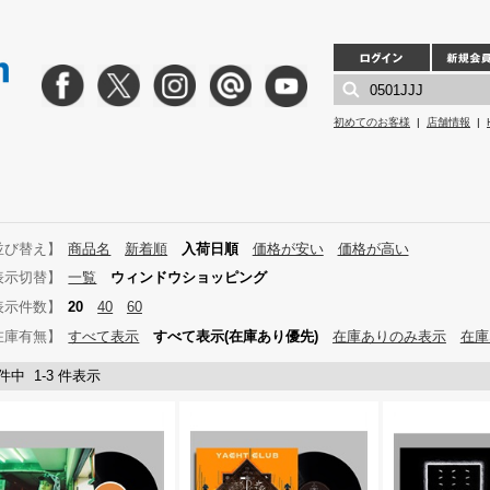
初めてのお客様
|
店舗情報
|
並び替え】
商品名
新着順
入荷日順
価格が安い
価格が高い
表示切替】
一覧
ウィンドウショッピング
表示件数】
20
40
60
在庫有無】
すべて表示
すべて表示(在庫あり優先)
在庫ありのみ表示
在庫
 件中 1-3 件表示