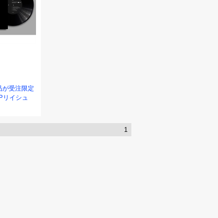
作品が受注限定
Pリイシュ
1