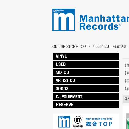
ONLINE STORE TOP
>
「 0501JJJ 」検索結果
【
【
【
【
3