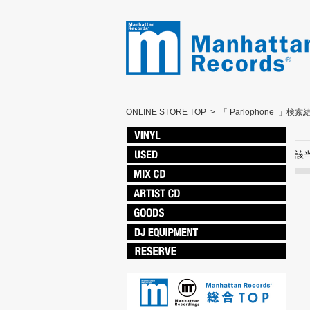
ONLINE STORE TOP
>
「 Parlophone ‎ 」検索
該