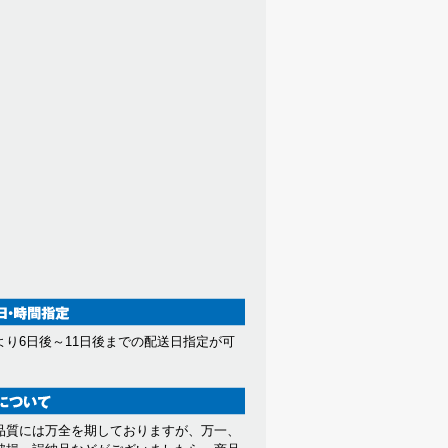
より6日後～11日後までの配送日指定が可
。
品質には万全を期しておりますが、万一、