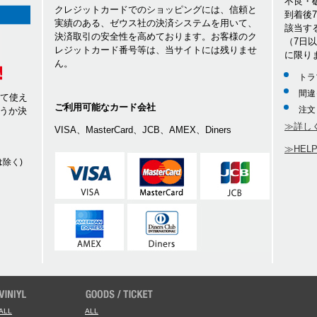
不良・
クレジットカードでのショッピングには、信頼と
到着後
実績のある、ゼウス社の決済システムを用いて、
該当す
決済取引の安全性を高めております。お客様のク
（7日
レジットカード番号等は、当サイトには残りませ
に限り
ん。
トラ
間違
して使え
ご利用可能なカード会社
注文
うか決
≫詳し
VISA、MasterCard、JCB、AMEX、Diners
≫HEL
除く)
ALL
ALL