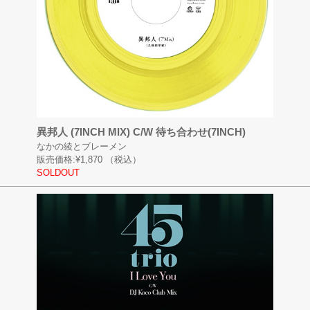
異邦人 (7INCH MIX) C/W 待ち合わせ(7INCH)
なかの綾とブレーメン
販売価格:
¥1,870
（税込）
SOLDOUT