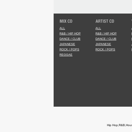
ALL
ALL
R&B / HIP HOP
R&B / HIP HOP
DANCE / CLUB
DANCE / CLUB
JAPANESE
JAPANESE
ROCK / POPS
ROCK / POPS
REGGAE
Hip Hop,R&B