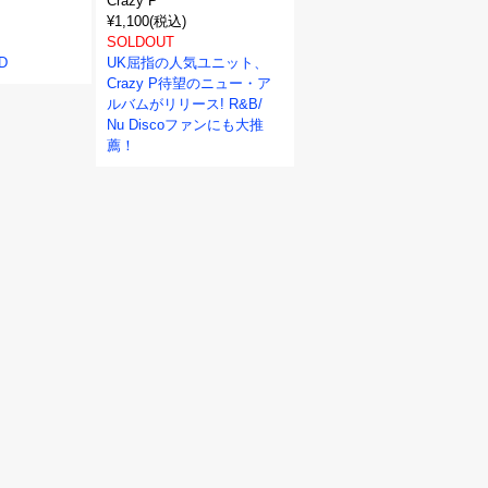
Crazy P
¥1,100(税込)
SOLDOUT
D
UK屈指の人気ユニット、
Crazy P待望のニュー・ア
ルバムがリリース! R&B/
Nu Discoファンにも大推
薦！