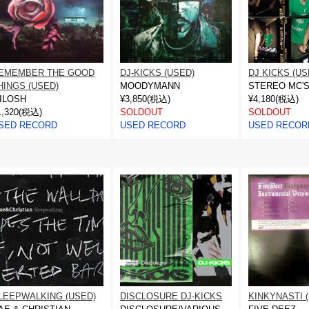
EMEMBER THE GOOD
DJ-KICKS (USED)
DJ KICKS (US
HINGS (USED)
MOODYMANN
STEREO MC'
ILOSH
¥3,850(税込)
¥4,180(税込)
1,320(税込)
SOLDOUT
SOLDOUT
SED RECORD
USED RECORD
USED RECOR
LEEPWALKING (USED)
DISCLOSURE DJ-KICKS
KINKYNASTI 