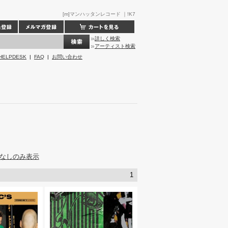
[m]マンハッタンレコード ｜!K7
詳しく検索
アーティスト検索
HELPDESK
|
FAQ
|
お問い合わせ
なしのみ表示
1