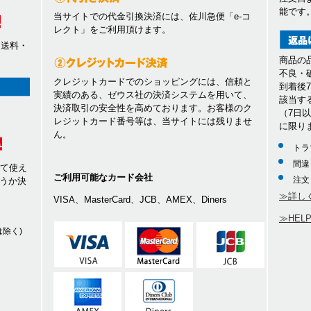
能です
当サイトでの代金引換決済には、佐川急便「e-コ
レクト」をご利用頂けます。
、送料・
商品の
不良・
クレジットカードでのショッピングには、信頼と
到着後
実績のある、ゼウス社の決済システムを用いて、
該当す
決済取引の安全性を高めております。お客様のク
（7日
レジットカード番号等は、当サイトには残りませ
に限り
ん。
トラ
間違
して使え
ご利用可能なカード会社
注文
うか決
≫詳し
VISA、MasterCard、JCB、AMEX、Diners
≫HEL
除く)