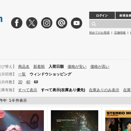
初めてのお客様
|
店舗情報
|
並び替え】
商品名
新着順
入荷日順
価格が安い
価格が高い
表示切替】
一覧
ウィンドウショッピング
表示件数】
20
40
60
在庫有無】
すべて表示
すべて表示(在庫あり優先)
在庫ありのみ表示
在庫
 件中 1-9 件表示