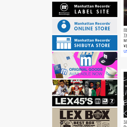
R
T
M
¥
U
S