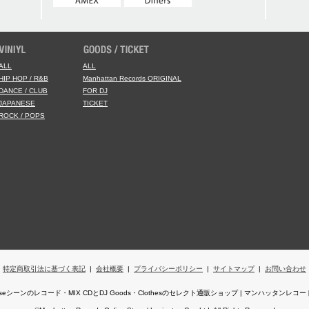
ALL
ALL
HIP HOP / R&B
Manhattan Records ORIGINAL
DANCE / CLUB
FOR DJ
JAPANESE
TICKET
ROCK / POPS
特定商取引法に基づく表記
|
会社概要
|
プライバシーポリシー
|
サイトマップ
|
お問い合わせ
,Houseシーンのレコード・MIX CDとDJ Goods・Clothesのセレクト通販ショップ | マンハッタン