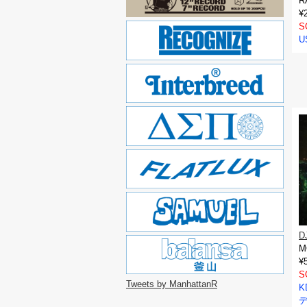
R
¥
S
U
D
M
¥
S
Tweets by ManhattanR
K