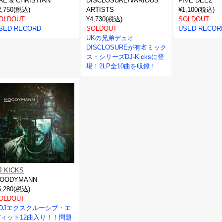
AE & CHRISTIAN
DISCLOSURE/VARIOUS
FIVE DEEZ
2,750(税込)
ARTISTS
¥1,100(税込)
OLDOUT
¥4,730(税込)
SOLDOUT
SED RECORD
SOLDOUT
USED RECOR
UKの兄弟デュオ
DISCLOSUREが有名ミック
ス・シリーズDJ-Kicksに登
場！2LP全10曲を収録！
J KICKS
OODYMANN
5,280(税込)
OLDOUT
DJエクスクルーシブ・エ
ディット12曲入り！！問題