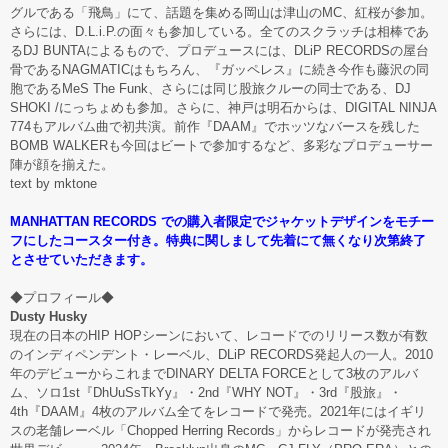
グルである「飛鳥」にて、話題を集める岡山は津山のMC、紅桜が参加。
さらには、D.L.i.P.の面々も参加している。全てのスクラッチは相棒であ
るDJ BUNTAによるもので、プロデュースには、DLiP RECORDSの屋台
骨であるNAGMATICはもちろん、『ガッペレス』に続き今作も藤沢の同
胞であるMeS The Funk、さらには同じ股旅クルーの同士である、DJ
SHOKI /にっちょめも参加。さらに、神戸は明石からは、DIGITAL NINJA
774もアルバム曲で初共演。前作『DAAM』でホッツなバースを残した
BOMB WALKERも今回はビートで参加するなど、多彩なプロデューサー
陣が顔を揃えた。
text by mktone
MANHATTAN RECORDS での購入者限定でジャケットデザインをモチー
フにしたコースター付き。特典に関しまして先着にて無くなり次第終了
とさせていただきます。
◆プロフィール◆
Dusty Husky
現在の日本のHIP HOPシーンにおいて、レコードでのリリース数が有数
のインディペンデント・レーベル、DLiP RECORDS発起人の一人。2010
年のデビューからこれまでDINARY DELTA FORCEとして3枚のアルバ
ム、ソロ1st『DhUuSsTkYy』・2nd『WHY NOT』・3rd『股旅』・
4th『DAAM』4枚のアルバム全てをレコードで発売。2021年にはイギリ
スの老舗レーベル「Chopped Herring Records」からレコードが発売され