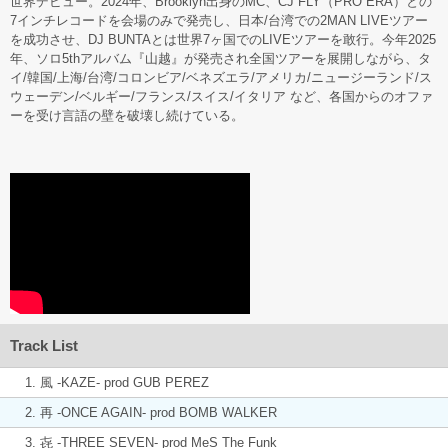
世界デビュー。2024年、Brooklyn出身のMC、CJ FLY（PRO ERA）との
7インチレコードを会場のみで発売し、日本/台湾での2MAN LIVEツアー
を成功させ、DJ BUNTAとは世界7ヶ国でのLIVEツアーを敢行。今年2025
年、ソロ5thアルバム『山越』が発売され全国ツアーを展開しながら、タ
イ/韓国/上海/台湾/コロンビア/ベネズエラ/アメリカ/ニュージーランド/ス
ウェーデン/ベルギー/フランス/スイス/イタリア など、各国からのオファ
ーを受け言語の壁を破壊し続けている。
Track List
1. 風 -KAZE- prod GUB PEREZ
2. 再 -ONCE AGAIN- prod BOMB WALKER
3. 㐂 -THREE SEVEN- prod MeS The Funk