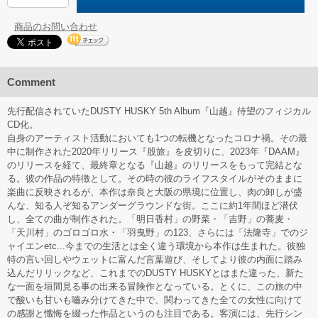
商品のお問い合わせ
Comment
先行配信されていたDUSTY HUSKY 5th Album『山越』待望のフィジカル
CD化。
自身のアーティスト活動においても1つの転機となったコロナ禍。その最
中に制作された2020年リリース『股旅』を皮切りに、2023年『DAAM』
のリリースを経て、最終章となる『山越』のリリースをもって完結とな
る。彼の作品の特徴として。その時の彼のライフスタイルがそのままに
楽曲に反映されるが、本作は奈良と大阪の県境に位置し、肉の卸しが盛
んな、知る人ぞ知るアンダーグラウンドな街。ここに約1年間ほど潜伏
し、全ての曲が制作された。「明日香村」の野菜・「吉野」の蕎麦・
「天川村」のゴロゴロ水・「羽曳野」の123、さらには「法隆寺」でのジ
ャイエンetc...今までの生活とは全く違う環境から本作は生まれた。彼独
特の言い回しやウェットに富んだ言葉遊び、そしてより彼の内面に踏み
込んだリリックなど、これまでのDUSTY HUSKYとはまた違った、新た
な一面を垣間見る事の出来る冒険作となっている。とくに、この旅の中
で酸いも甘いも嚙み分けてきた中で、関わってきた全ての女性に向けて
の感謝と懺悔を綴った作品というのも注目である。客演には、先行シン