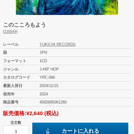
このこころもよう
OJIBAH
レーベル
YUKICHI RECORDS
国
JPN
フォーマット
1CD
ジャンル
J-HIP HOP
カタログコード
YRC-066
最新入荷日
2024/11/15
発売年
2024
商品番号
4582695061260
販売価格:
¥2,640
(税込)
注文数
カートに入れる