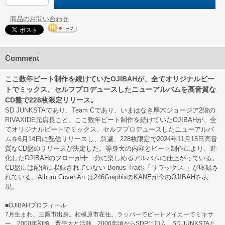
商品のお問い合わせ
Comment
ここ数年ビート制作を続けていたOJIBAHが、全てオリジナルビー
トでミックス、セルフプロデュースしたニューアルバムを高音質な
CD盤で228枚限定リリース。
SD JUNKSTAであり、Team Cであり、いまはなき厚木ジョージア2階の
RIVAXIDE元店長こと、ここ数年ビート制作を続けていたOJIBAHが、全
てオリジナルビートでミックス、セルフプロデュースしたニューアルバ
ムを6月14日に配信リリースし、急遽、228枚限定で2024年11月15日高音
質なCD盤のリリースが決定した。等身大の内容とビート制作により、進
化したOJIBAHのフローが十二分に楽しめるアルバムに仕上がっている。
CD盤には配信に収録されていない Bonus Track「リラックス 」が収録さ
れている。Album Cover Art は246GraphixのKANEが今のOJIBAHを表
現。
■OJIBAHプロフィール
7月生まれ、三鷹市出身。相模原市在住。ラッパーでビートメイカーでミキサ
ー。2000年初頭、晋平太と活動。2006年頃からSDPに加入。SD JUNKSTAと