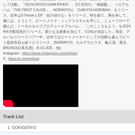
して活動。「GO ACROSS GAMI RIVER」、DJ ISSOと「海賊盤」、ソロアル
バム「THE FIRST CAUSE」、NORIKIYOと「OJIKIYO×NORIBAH」をリリー
ス。近年は57moveとEP「此の頃の心」をリリース。時を経て、満を持して、
遂には、とうとう、ビートメイク・ミックススキルを手にし、ニューフローで
挑んだ、トータルセルフプロデュースアルバム、「このこころもよう」を2024
年6月配信先行リリース。新たなる新曲を加えて、CD化が決定した。現在、ア
ルバムリリースツアー中。近年ではビートメーカーとしての活動も盛んでビー
ト提供作品も続々とリリース。(NORIKIYO、カルデラビスタ、輪入道、亜矢、
BRUNO(日系兄弟)、B.I.G.JOE、他)
Instagram :
https://www.instagram.com/ojibah/
X :
https://x.com/ojibah
Track List
1. GOKIGENYO