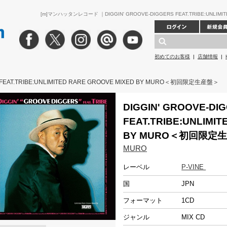
[m]マンハッタンレコード ｜DIGGIN' GROOVE-DIGGERS FEAT.TRIBE:UNLI
初めてのお客様
|
店舗情報
|
S FEAT.TRIBE:UNLIMITED RARE GROOVE MIXED BY MURO＜初回限定生産盤＞
DIGGIN' GROOVE-DI
FEAT.TRIBE:UNLIMI
BY MURO＜初回限定
MURO
レーベル
P-VINE
国
JPN
フォーマット
1CD
ジャンル
MIX CD