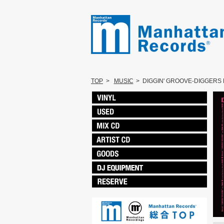
TOP
>
MUSIC
>
DIGGIN' GROOVE-DIGGER