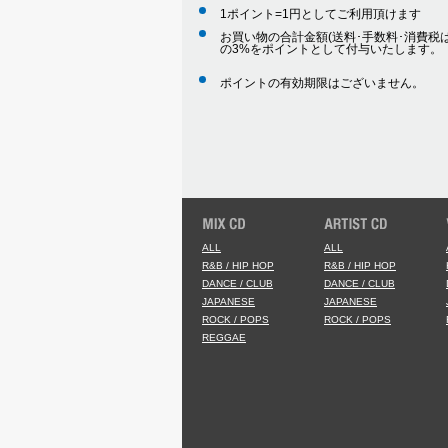
1ポイント=1円としてご利用頂けます
お買い物の合計金額(送料･手数料･消費税は
の3%をポイントとして付与いたします。
ポイントの有効期限はございません。
ALL
ALL
R&B / HIP HOP
R&B / HIP HOP
DANCE / CLUB
DANCE / CLUB
JAPANESE
JAPANESE
ROCK / POPS
ROCK / POPS
REGGAE