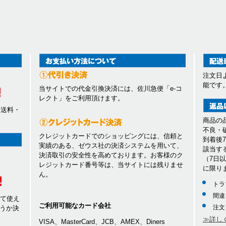
注文日
能です
当サイトでの代金引換決済には、佐川急便「e-コ
レクト」をご利用頂けます。
、送料・
商品の
不良・
クレジットカードでのショッピングには、信頼と
到着後
実績のある、ゼウス社の決済システムを用いて、
該当す
決済取引の安全性を高めております。お客様のク
（7日
レジットカード番号等は、当サイトには残りませ
に限り
ん。
トラ
間違
して使え
ご利用可能なカード会社
注文
うか決
≫詳し
VISA、MasterCard、JCB、AMEX、Diners