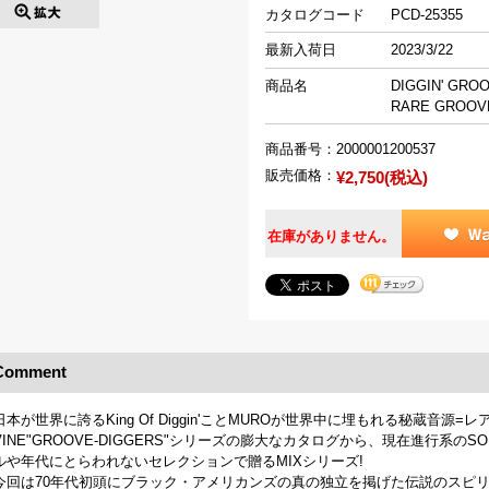
カタログコード
PCD-25355
最新入荷日
2023/3/22
商品名
DIGGIN' GRO
RARE GROO
商品番号：
2000001200537
販売価格：
¥2,750(税込)
在庫がありません。
Comment
日本が世界に誇るKing Of Diggin'ことMUROが世界中に埋もれる秘蔵音源
VINE"GROOVE-DIGGERS"シリーズの膨大なカタログから、現在進行系のSOUL / 
ルや年代にとらわれないセレクションで贈るMIXシリーズ!
今回は70年代初頭にブラック・アメリカンズの真の独立を掲げた伝説のスピリチ