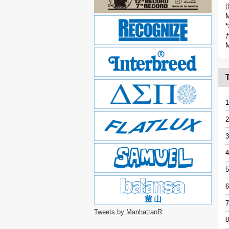
M
T
1
3
7
Tweets by ManhattanR