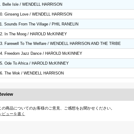
. Belle Isle / WENDELL HARRISON
10. Ginseng Love / WENDELL HARRISON
1. Sounds From The Village / PHIL RANELIN
2. In The Moog / HAROLD McKINNEY
3. Farewell To The Welfare / WENDELL HARRISON AND THE TRIBE
14. Freedom Jazz Dance / HAROLD McKINNEY
5. Ode To Africa / HAROLD McKINNEY
16. The Wok / WENDELL HARRISON
Review
この商品についてのお客様のご意見、ご感想をお聞かせください。
レビューを書く