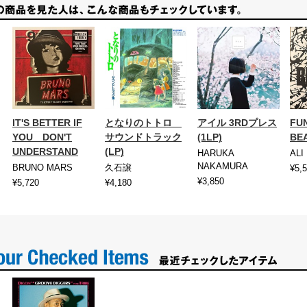
IT'S BETTER IF
となりのトトロ
アイル 3RDプレス
FU
YOU DON'T
サウンドトラック
(1LP)
BEA
UNDERSTAND
(LP)
HARUKA
ALI
NAKAMURA
BRUNO MARS
久石譲
¥5,
¥3,850
¥5,720
¥4,180